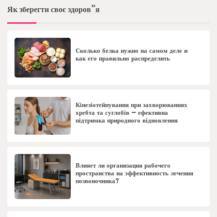
Як зберегти своє здоров”я
Сколько белка нужно на самом деле и
как его правильно распределить
Кінезіотейпування при захворюваннях
хребта та суглобів – ефективна
підтримка природного відновлення
Влияет ли организация рабочего
пространства на эффективность лечения
позвоночника?