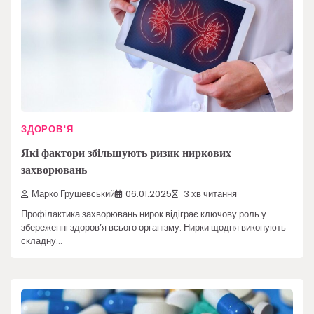
ЗДОРОВ'Я
Які фактори збільшують ризик ниркових
захворювань
Марко Грушевський
06.01.2025
3 хв читання
Профілактика захворювань нирок відіграє ключову роль у
збереженні здоров’я всього організму. Нирки щодня виконують
складну…