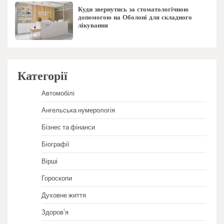
Куди звернутись за стоматологічною
допомогою на Оболоні для складного
лікування
Категорії
Автомобілі
Ангельська нумерологія
Бізнес та фінанси
Біографії
Вірші
Гороскопи
Духовне життя
Здоров'я