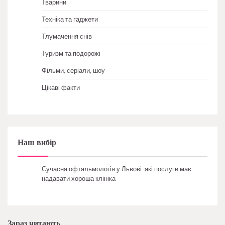
Тварини
Техніка та гаджети
Тлумачення снів
Туризм та подорожі
Фільми, серіали, шоу
Цікаві факти
Наш вибір
Сучасна офтальмологія у Львові: які послуги має
надавати хороша клініка
Зараз читають