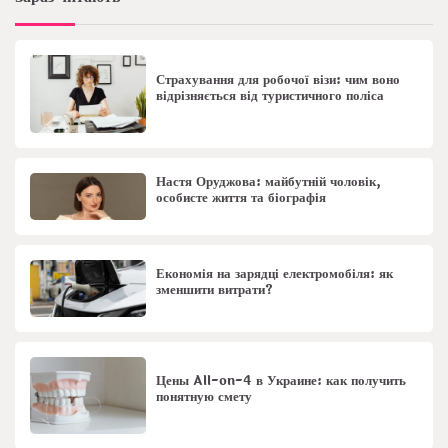
Страхування для робочої візи: чим воно
відрізняється від туристичного поліса
Настя Оруджова: майбутній чоловік,
особисте життя та біографія
Економія на зарядці електромобіля: як
зменшити витрати?
Цены All-on-4 в Украине: как получить
понятную смету