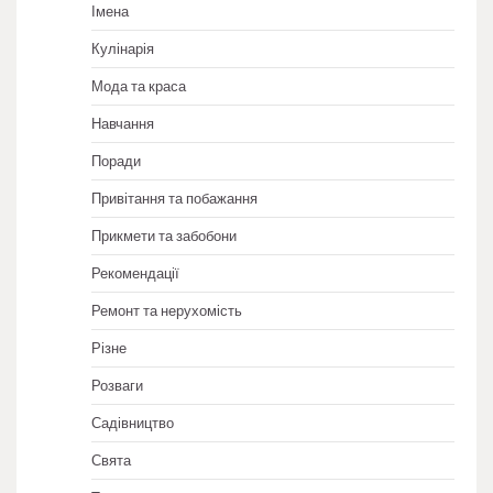
Імена
Кулінарія
Мода та краса
Навчання
Поради
Привітання та побажання
Прикмети та забобони
Рекомендації
Ремонт та нерухомість
Різне
Розваги
Садівництво
Свята