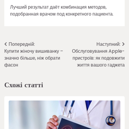
Лучший результат даёт комбинация методов,
подобранная врачом под конкретного пациента.
Навігація
Попередній:
Наступний:
Купити жіночу вишиванку –
Обслуговування Apple-
записів
значно більше, ніж обрати
пристроїв: як подовжити
фасон
життя вашого гаджета
Схожі статті