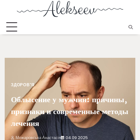
ЗДОРОВ'Я
Облысение у мужчин: причины,
признаки и современные методы
лечения
Можаровська Анастасія
04.09.2025