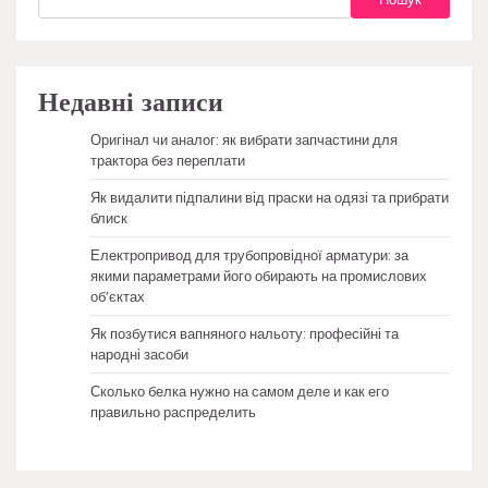
Недавні записи
Оригінал чи аналог: як вибрати запчастини для
трактора без переплати
Як видалити підпалини від праски на одязі та прибрати
блиск
Електропривод для трубопровідної арматури: за
якими параметрами його обирають на промислових
об’єктах
Як позбутися вапняного нальоту: професійні та
народні засоби
Сколько белка нужно на самом деле и как его
правильно распределить