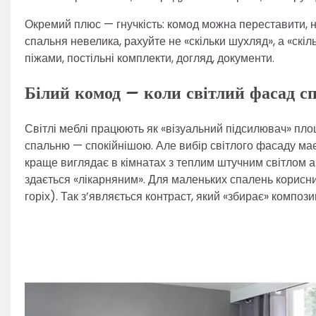
Окремий плюс — гнучкість: комод можна переставити, н
спальня невелика, рахуйте не «скільки шухляд», а «скіл
піжами, постільні комплекти, догляд, документи.
Білий комод – коли світлий фасад с
Світлі меблі працюють як «візуальний підсилювач» площ
спальню — спокійнішою. Але вибір світлого фасаду має
краще виглядає в кімнатах з теплим штучним світлом а
здається «лікарняним». Для маленьких спалень корисний
горіх). Так з’являється контраст, який «збирає» компо