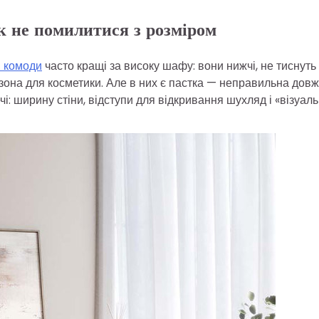
к не помилитися з розміром
і комоди
часто кращі за високу шафу: вони нижчі, не тиснуть
 зона для косметики. Але в них є пастка — неправильна дов
і: ширину стіни, відступи для відкривання шухляд і «візуал