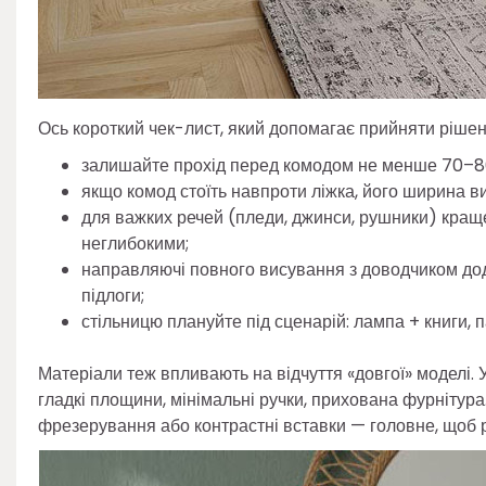
Ось короткий чек-лист, який допомагає прийняти рішенн
залишайте прохід перед комодом не менше 70–8
якщо комод стоїть навпроти ліжка, його ширина 
для важких речей (пледи, джинси, рушники) краще
неглибокими;
направляючі повного висування з доводчиком дода
підлоги;
стільницю плануйте під сценарій: лампа + книги, 
Матеріали теж впливають на відчуття «довгої» моделі.
гладкі площини, мінімальні ручки, прихована фурнітур
фрезерування або контрастні вставки — головне, щоб р