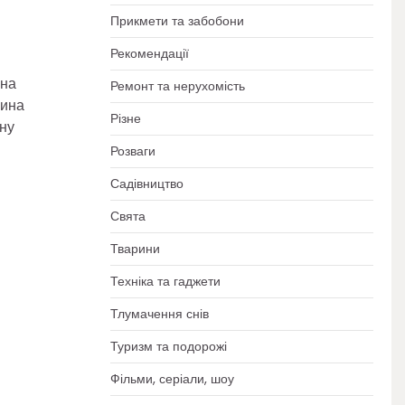
Прикмети та забобони
Рекомендації
 на
Ремонт та нерухомість
жина
Різне
ьну
Розваги
Садівництво
Свята
Тварини
Техніка та гаджети
Тлумачення снів
Туризм та подорожі
Фільми, серіали, шоу