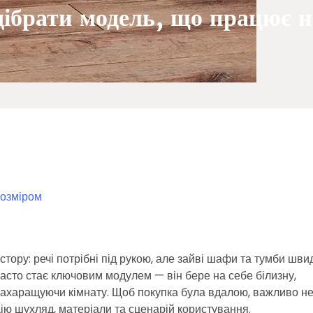
ібрати модель, що працює н
розміром
стору: речі потрібні під рукою, але зайві шафи та тумби шви
асто стає ключовим модулем — він бере на себе білизну,
е захаращуючи кімнату. Щоб покупка була вдалою, важливо н
цію шухляд, матеріали та сценарій користування.