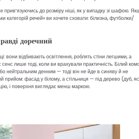
е прив’язуючись до розміру ніші, як у випадку зі шафою. Як
ьки категорій речей» ви хочете сховати: білизна, футболки/
правді доречний
і: вони відбивають освітлення, роблять стіни легшими, а
 сенс лише тоді, коли ви врахували практичність. Білий ком
бо нейтральним денним — тоді він не йде в синяву й не
 прийом: фасад у білому, а стільниця — під дерево (дуб, яс
зицію, і поверхня виглядає менш маркою.