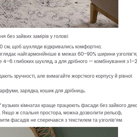
я без зайвих замірів у голові:
0 см, щоб шухляди відкривались комфортно;
виглядає найгармонійніше в межах 60–90% ширини узголів’я
 4–6 глибоких шухляд, а для дрібного — комбінування з 1–
ють зручності, але вимагайте жорсткого корпусу й рівної
парфуми, зарядка, кошик для дрібниць.
 У вузьких кімнатах краще працюють фасади без зайвого деко
а. Якщо ж спальня простора, можна дозволити рельєф,
итм фасадів не сперечався з текстилем та узголів’ям.