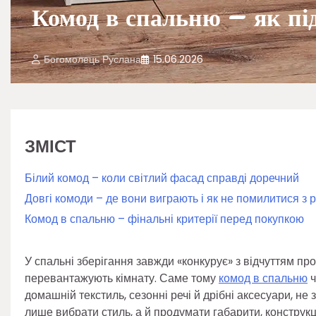
Комод в спальню – як під
Богомолець Руслана
15.06.2026
ЗМІСТ
Білий комод – коли світлий фасад справді доречний
Довгі комоди – де вони виграють і як не помилитися з 
Комод в спальню – фінальні критерії перед покупкою
У спальні зберігання завжди «конкурує» з відчуттям про
перевантажують кімнату. Саме тому
комод в спальню
ч
домашній текстиль, сезонні речі й дрібні аксесуари, н
лише вибрати стиль, а й продумати габарити, конструк