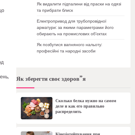
Як видалити підпалини від праски на одязі
що
та прибрати блиск
Електропривод для трубопровідної
арматури: за якими параметрами його
обирають на промислових об’єктах
Як позбутися вапняного нальоту:
професійні та народні засоби
од
ень,
Як зберегти своє здоров”я
Сколько белка нужно на самом
деле и как его правильно
распределить
Кінезіотейпування при