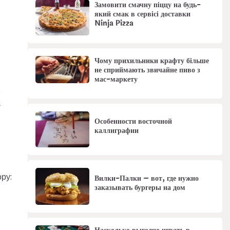
Замовити смачну піццу на будь-
який смак в сервісі доставки
Ninja Pizza
Чому прихильники крафту більше
не сприймають звичайне пиво з
мас-маркету
;
2
Особенности восточной
каллиграфии
ру:
Вилки-Палки – вот, где нужно
заказывать бургеры на дом
Насколько выгодно играть в