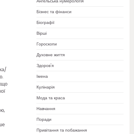
Ангельська нумерологія
Бізнес та фінанси
Біографії
Вірші
Гороскопи
Духовне життя
Здоров'я
ка/
о.
Імена
Якщо
Кулінарія
кої
Мода та краса
Навчання
ою,
Поради
рше
Привітання та побажання