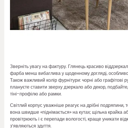
Зверніть увагу на фактуру. Глянець красиво віддзеркал
фарба менш вибаглива у щоденному догляді, особливо я
Також важливий колір фурнітури: чорні або графітові 
плануєте ставити зверху дзеркало або декор, подбайте, 
тіні-профілю або рамки.
Світлий корпус уважніше реагує на дрібні подряпини, т
вона швидше «піднімається» на кутах; щільна крайка аб
провітрюють і є перепади вологості, краще уникати ві
з’являються здуття.