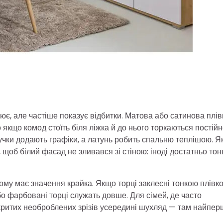
ює, але частіше показує відбитки. Матова або сатинова плів
кщо комод стоїть біля ліжка й до нього торкаються постійн
ручки додають графіки, а латунь робить спальню теплішою. 
щоб білий фасад не зливався зі стіною: іноді достатньо тон
ому має значення крайка. Якщо торці заклеєні тонкою плівк
о фарбовані торці служать довше. Для сімей, де часто
дкритих необроблених зрізів усередині шухляд — там найпе