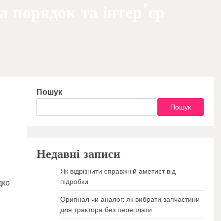
а порядок та інтер’єр
Пошук
Пошук
Недавні записи
Як відрізнити справжній аметист від
підробки
дко
Оригінал чи аналог: як вибрати запчастини
е
для трактора без переплати