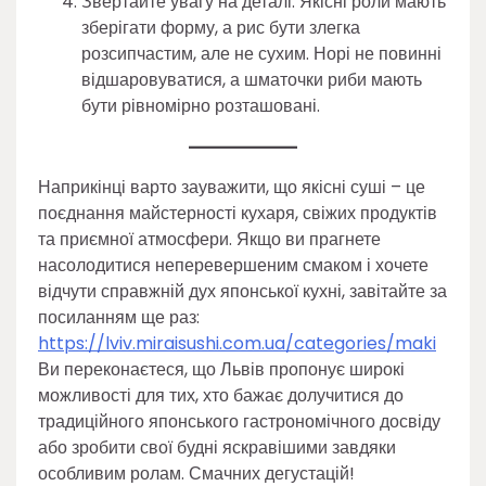
Звертайте увагу на деталі. Якісні роли мають
зберігати форму, а рис бути злегка
розсипчастим, але не сухим. Норі не повинні
відшаровуватися, а шматочки риби мають
бути рівномірно розташовані.
Наприкінці варто зауважити, що якісні суші – це
поєднання майстерності кухаря, свіжих продуктів
та приємної атмосфери. Якщо ви прагнете
насолодитися неперевершеним смаком і хочете
відчути справжній дух японської кухні, завітайте за
посиланням ще раз:
https://lviv.miraisushi.com.ua/categories/maki
Ви переконаєтеся, що Львів пропонує широкі
можливості для тих, хто бажає долучитися до
традиційного японського гастрономічного досвіду
або зробити свої будні яскравішими завдяки
особливим ролам. Смачних дегустацій!