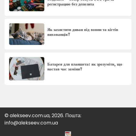
регистрацию без депозита
Як захистити диван від вовни та кігтів
вихованців?
Батарея для планшета: як зрозуміти, що
настав час заміни?
© alekseev.com.ua, 2026. Пошта:
info@alekseev.com.ua