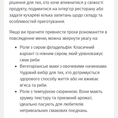
рішення для тих, хто хоче впевнитися у свіжості
продукту, подивитися на інтер’єр ресторану або
задати кухареві кілька запитань щодо складу та
особливостей приготування.
Якщо ви прагнете привнести трохи різноманіття в
повсякденне меню, можна звернути увагу на:
Роли з сиром філадельфія. Класичний
варіант із ніжним сиром, який урівноважує
смак риби.
Вегетаріанські маки з овочевими начинками.
Чудовий вибір для тих, хто дотримується
здорового способу життя або не вживає
м’яса та риби.
Роли з темпурною скоринкою. Вони мають
хрумку текстуру та приємний аромат,
ідеально пасують для любителів
нетривіальних смакових поєднань.