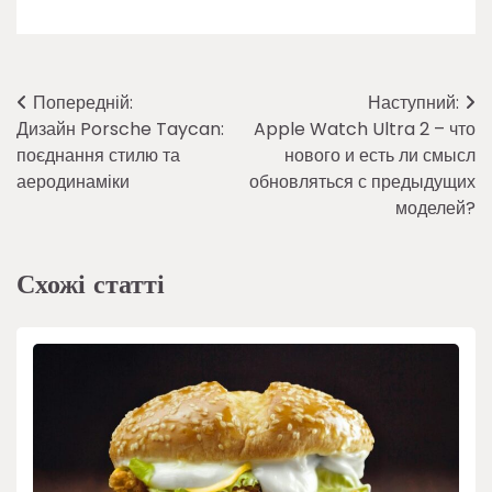
Навігація
Попередній:
Наступний:
Дизайн Porsche Taycan:
Apple Watch Ultra 2 – что
записів
поєднання стилю та
нового и есть ли смысл
аеродинаміки
обновляться с предыдущих
моделей?
Схожі статті