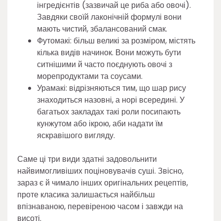
інгредієнтів (зазвичай це риба або овочі).
Завдяки своїй лаконічній формулі вони
мають чистий, збалансований смак.
Футомакі: більш великі за розміром, містять
кілька видів начинок. Вони можуть бути
ситнішими й часто поєднують овочі з
морепродуктами та соусами.
Урамакі: відрізняються тим, що шар рису
знаходиться назовні, а норі всередині. У
багатьох закладах такі роли посипають
кунжутом або ікрою, аби надати їм
яскравішого вигляду.
Саме ці три види здатні задовольнити
найвимогливіших поціновувачів суші. Звісно,
зараз є й чимало інших оригінальних рецептів,
проте класика залишається найбільш
впізнаваною, перевіреною часом і завжди на
висоті.