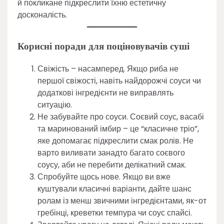
й покликане підкреслити їхню естетичну
досконалість.
Корисні поради для поціновувачів суші
Свіжість – насамперед. Якщо риба не
першої свіжості, навіть найдорожчі соуси чи
додаткові інгредієнти не виправлять
ситуацію.
Не забувайте про соуси. Соєвий соус, васабі
та маринований імбир – це “класичне тріо”,
яке допомагає підкреслити смак ролів. Не
варто виливати занадто багато соєвого
соусу, аби не перебити делікатний смак.
Спробуйте щось нове. Якщо ви вже
куштували класичні варіанти, дайте шанс
ролам із менш звичними інгредієнтами, як-от
гребінці, креветки темпура чи соус спайсі.