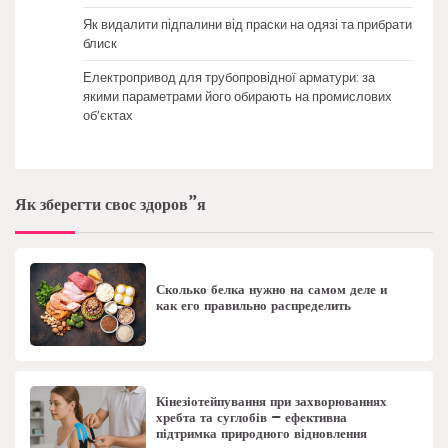
Як видалити підпалини від праски на одязі та прибрати
блиск
Електропривод для трубопровідної арматури: за
якими параметрами його обирають на промислових
об’єктах
Як зберегти своє здоров”я
Сколько белка нужно на самом деле и
как его правильно распределить
Кінезіотейпування при захворюваннях
хребта та суглобів – ефективна
підтримка природного відновлення