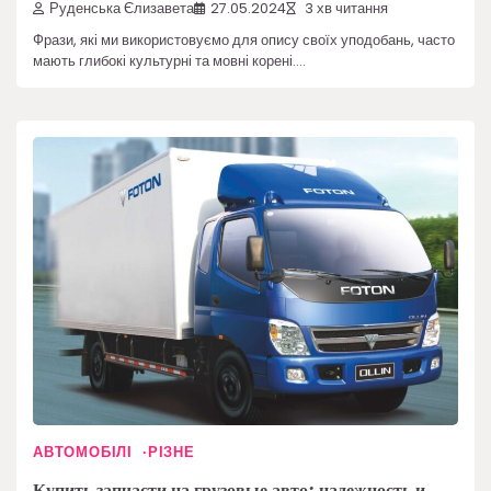
Руденська Єлизавета
27.05.2024
3 хв читання
Фрази, які ми використовуємо для опису своїх уподобань, часто
мають глибокі культурні та мовні корені.…
АВТОМОБІЛІ
РІЗНЕ
Купить запчасти на грузовые авто: надежность и