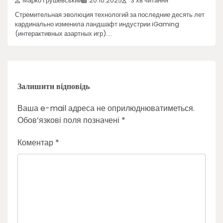
Марко Грушевський
20.10.2025
3 хв читання
Стремительная эволюция технологий за последние десять лет
кардинально изменила ландшафт индустрии iGaming
(интерактивных азартных игр).…
Залишити відповідь
Ваша e-mail адреса не оприлюднюватиметься.
Обов’язкові поля позначені
*
Коментар
*