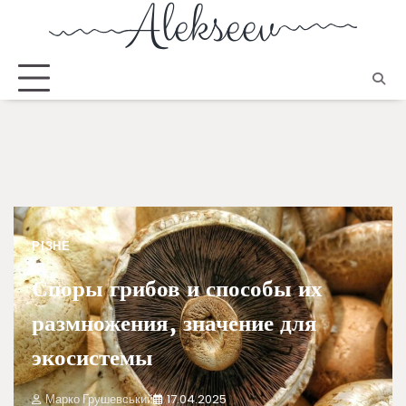
РІЗНЕ
Споры грибов и способы их
размножения, значение для
экосистемы
Марко Грушевський
17.04.2025