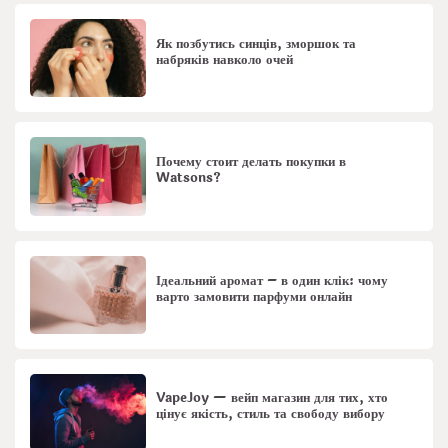
Як позбутись синців, зморшок та
набряків навколо очей
Почему стоит делать покупки в
Watsons?
Ідеальний аромат – в один клік: чому
варто замовити парфуми онлайн
VapeJoy — вейп магазин для тих, хто
цінує якість, стиль та свободу вибору