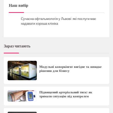
Наш вибір
Сучасна офтальмологія у Львові: які послуги має
надавати хороша клініка
Зараз читають
Модульні коворкінги: вигідне та швидке
рішення для бізнесу
Підвищений артеріальний тиск: як
тримати ситуацію під контролем