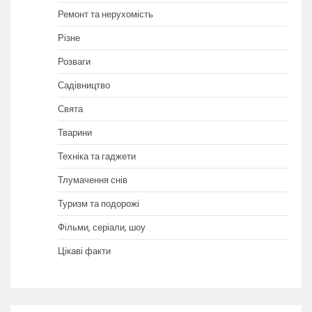
Ремонт та нерухомість
Різне
Розваги
Садівництво
Свята
Тварини
Техніка та гаджети
Тлумачення снів
Туризм та подорожі
Фільми, серіали, шоу
Цікаві факти