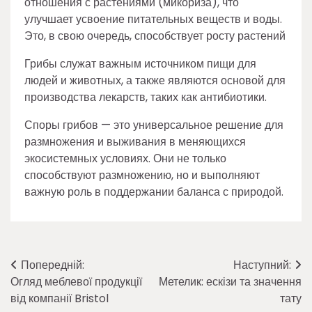
отношения с растениями (микориза), что
улучшает усвоение питательных веществ и воды.
Это, в свою очередь, способствует росту растений
Грибы служат важным источником пищи для
людей и животных, а также являются основой для
производства лекарств, таких как антибиотики.
Споры грибов — это универсальное решение для
размножения и выживания в меняющихся
экосистемных условиях. Они не только
способствуют размножению, но и выполняют
важную роль в поддержании баланса с природой.
Навігація
Попередній:
Наступний:
Огляд меблевої продукції
Метелик: ескізи та значення
записів
від компанії Bristol
тату