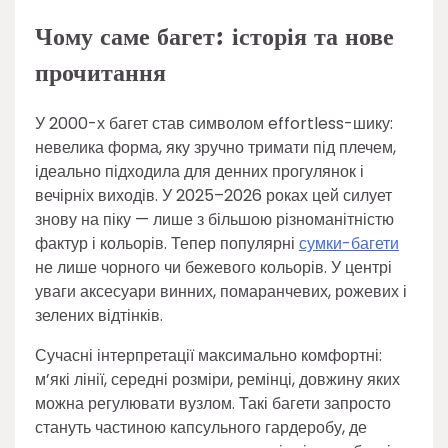
Чому саме багет: історія та нове
прочитання
У 2000-х багет став символом effortless-шику:
невелика форма, яку зручно тримати під плечем,
ідеально підходила для денних прогулянок і
вечірніх виходів. У 2025–2026 роках цей силует
знову на піку — лише з більшою різноманітністю
фактур і кольорів. Тепер популярні
сумки-багети
не лише чорного чи бежевого кольорів. У центрі
уваги аксесуари винних, помаранчевих, рожевих і
зелених відтінків.
Сучасні інтерпретації максимально комфортні:
м’які лінії, середні розміри, ремінці, довжину яких
можна регулювати вузлом. Такі багети запросто
стануть частиною капсульного гардеробу, де