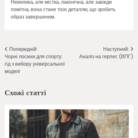
Невелика, але містка, лаконічна, але завжди
помітна, вона стане тією деталлю, що зробить
образ завершеним.
Навігація
Попередній:
Наступний:
Чорні лосини для спорту:
Аналіз на герпес (ВПГ)
записів
гід з вибору універсальної
моделі
Схожі статті