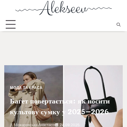
МОДА ТА КРАСА
Багет повертається: як носити
культову сумку у 2025–2026
Можаровська Анастасія
24.09.2025