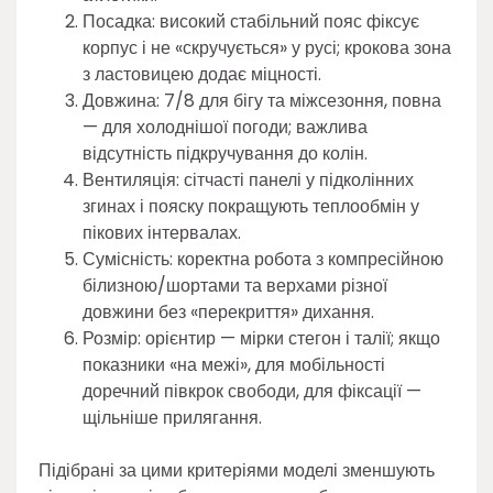
Посадка: високий стабільний пояс фіксує
корпус і не «скручується» у русі; крокова зона
з ластовицею додає міцності.
Довжина: 7/8 для бігу та міжсезоння, повна
— для холоднішої погоди; важлива
відсутність підкручування до колін.
Вентиляція: сітчасті панелі у підколінних
згинах і пояску покращують теплообмін у
пікових інтервалах.
Сумісність: коректна робота з компресійною
білизною/шортами та верхами різної
довжини без «перекриття» дихання.
Розмір: орієнтир — мірки стегон і талії; якщо
показники «на межі», для мобільності
доречний півкрок свободи, для фіксації —
щільніше прилягання.
Підібрані за цими критеріями моделі зменшують