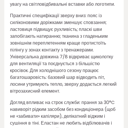
увагу на світловідбивальні вставки або логотипи.
Практичні специфікації зверху вниз: пояс із
силіконовими доріжками зменшує сповзання;
ластовиця підвищує рухливість; пласкі шви
запобігають натиранню; тканина з гладеньким
зовнішнім переплетенням краще протистоїть
пілінгу у зонах контакту з тренажерами.
Універсальна довжина 7/8 відкриває щиколотку
для вентиляції та поєднується з більшістю
кросівок. Для холоднішого сезону працює
багатошаровість: базовий шар відводить піт,
лосини утримують тепло, зверху додається легкий
вітрозахисний елемент.
Догляд впливає на строк служби: прання за 30°C
навиворіт рідким засобом без кондиціонера (щоб
не «забивати» капіляри), делікатний віджим і
сушіння в тіні. Еластан не любить відбілювачів і