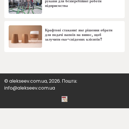
рукави для безперебійної роботи
підприємства
Крафтові стакани: яке рішення обрати
для подачі напоїв на винос, щоб
залучити еко-свідомих клієнтів?
© alekseev.com.ua, 2026. Пошта:
info@alekseev.com.ua