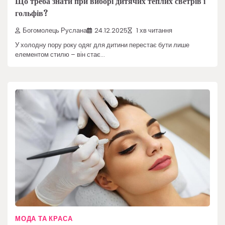
Що треба знати при виборі дитячих теплих светрів і
гольфів?
Богомолець Руслана
24.12.2025
1 хв читання
У холодну пору року одяг для дитини перестає бути лише
елементом стилю – він стає…
МОДА ТА КРАСА