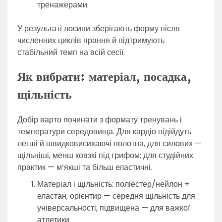
тренажерами.
У результаті лосини зберігають форму після
численних циклів прання й підтримують
стабільний темп на всій сесії.
Як вибрати: матеріал, посадка,
щільність
Добір варто починати з формату тренувань і
температури середовища. Для кардіо підійдуть
легші й швидковисихаючі полотна, для силових —
щільніші, менш ковзкі під грифом; для студійних
практик — м’якші та більш еластичні.
Матеріал і щільність: поліестер/нейлон +
еластан; орієнтир — середня щільність для
універсальності, підвищена — для важкої
атлетики.