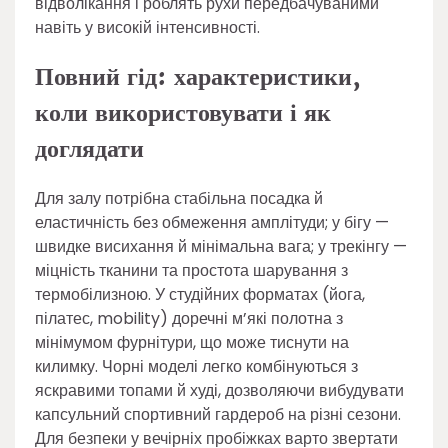
відволікання і роблять рухи передбачуваними
навіть у високій інтенсивності.
Повний гід: характеристики,
коли використовувати і як
доглядати
Для залу потрібна стабільна посадка й
еластичність без обмеження амплітуди; у бігу —
швидке висихання й мінімальна вага; у трекінгу —
міцність тканини та простота шарування з
термобілизною. У студійних форматах (йога,
пілатес, mobility) доречні м’які полотна з
мінімумом фурнітури, що може тиснути на
килимку. Чорні моделі легко комбінуються з
яскравими топами й худі, дозволяючи вибудувати
капсульний спортивний гардероб на різні сезони.
Для безпеки у вечірніх пробіжках варто звертати