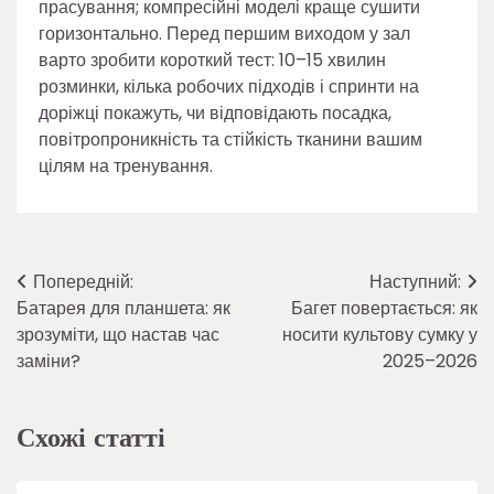
прасування; компресійні моделі краще сушити
горизонтально. Перед першим виходом у зал
варто зробити короткий тест: 10–15 хвилин
розминки, кілька робочих підходів і спринти на
доріжці покажуть, чи відповідають посадка,
повітропроникність та стійкість тканини вашим
цілям на тренування.
Навігація
Попередній:
Наступний:
Батарея для планшета: як
Багет повертається: як
записів
зрозуміти, що настав час
носити культову сумку у
заміни?
2025–2026
Схожі статті