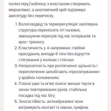
поліестеру/нейлону з еластаном створюють
мікроклімат, а анатомічний крій підтримує
амплітуду без перетиску.
Вологовідвід та терморегуляція: капілярна
структура переносить піт назовні,
зменшуючи перегрів під час інтервалів та
крос-тренінгу.
Еластичність у 4 напрямках: глибокі
присідання, випади й тяги без відчуття
стягування у колінах і стегнах.
Непросвітність при розтягненні: щільність і
переплетення запобігають «просвічуванню»
у крайніх положеннях.
Плоскі шви та м’які пояси: менше тертя в
зонах повторюваних рухів, стабільна
посадка під час бігу.
Зносостійкість: антиабразивні зони
витримують контакт із лавою, грифом,