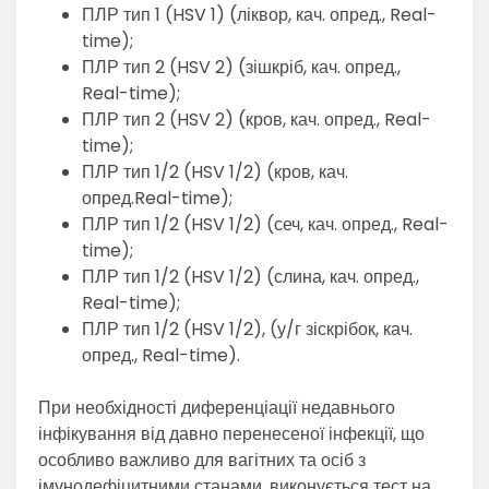
ПЛР тип 1 (HSV 1) (ліквор, кач. опред., Real-
time);
ПЛР тип 2 (HSV 2) (зішкріб, кач. опред.,
Real-time);
ПЛР тип 2 (HSV 2) (кров, кач. опред., Real-
time);
ПЛР тип 1/2 (HSV 1/2) (кров, кач.
опред.Real-time);
ПЛР тип 1/2 (HSV 1/2) (сеч, кач. опред., Real-
time);
ПЛР тип 1/2 (HSV 1/2) (слина, кач. опред.,
Real-time);
ПЛР тип 1/2 (HSV 1/2), (у/г зіскрібок, кач.
опред., Real-time).
При необхідності диференціації недавнього
інфікування від давно перенесеної інфекції, що
особливо важливо для вагітних та осіб з
імунодефіцитними станами, виконується тест на