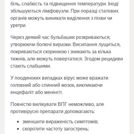
біль, слабкість та підвищення температури. Іноді
збільшуються лімфовузли. При поразці статевих
органів можуть виникати виділення з піхви чи
уретри.
Через деякий час бульбашки розкриваються,
утворюючи болючі виразки. Висипання лущиться,
покриваються скоринкою і зникають за кілька
тижнів, але можуть повертатися. Згодом рецидиви
стають слабшими.
У поодиноких випадках вірус може вражати
головний або спинний мозок, викликаючи
енцефаліт або менінгіт.
Повністю вилікувати ВПГ неможливо, але
противірусні препарати допомагають:
зменшити вираженість симптомів;
скоротити частоту загострень;