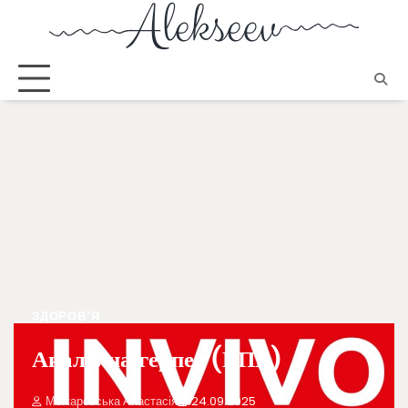
ЗДОРОВ'Я
Аналіз на герпес (ВПГ)
Можаровська Анастасія
24.09.2025