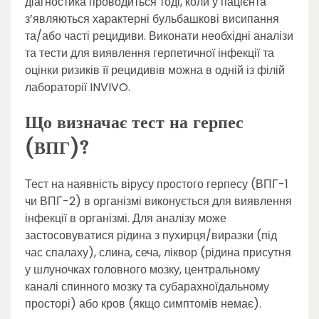
діагностика проводиться тоді, коли у пацієнта
з’являються характерні бульбашкові висипання
та/або часті рецидиви. Виконати необхідні аналізи
та тести для виявлення герпетичної інфекції та
оцінки ризиків її рецидивів можна в одній із філій
лабораторії INVIVO.
Що визначає тест на герпес
(ВПГ)?
Тест на наявність вірусу простого герпесу (ВПГ-1
чи ВПГ-2) в організмі виконується для виявлення
інфекції в організмі. Для аналізу може
застосовуватися рідина з пухирця/виразки (під
час спалаху), слина, сеча, ліквор (рідина присутня
у шлуночках головного мозку, центральному
каналі спинного мозку та субарахноїдальному
просторі) або кров (якщо симптомів немає).