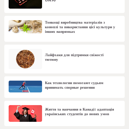
BN96
Тонкощі виробництва матеріалів з
коноплі та використання цієї культури у
інших напрямках
Лайфхаки для підтримки свіжості
тютюну
Как технологии помогают судьям
принимать спорные решения
Життя та навчання в Канаді: адаптація
українських студентів до нових умов