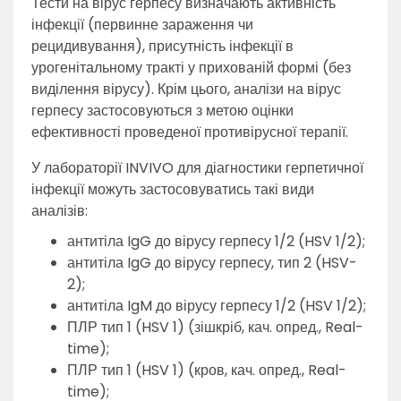
Тести на вірус герпесу визначають активність
інфекції (первинне зараження чи
рецидивування), присутність інфекції в
урогенітальному тракті у прихованій формі (без
виділення вірусу). Крім цього, аналізи на вірус
герпесу застосовуються з метою оцінки
ефективності проведеної противірусної терапії.
У лабораторії INVIVO для діагностики герпетичної
інфекції можуть застосовуватись такі види
аналізів:
антитіла IgG до вірусу герпесу 1/2 (HSV 1/2);
антитіла IgG до вірусу герпесу, тип 2 (HSV-
2);
антитіла IgM до вірусу герпесу 1/2 (HSV 1/2);
ПЛР тип 1 (HSV 1) (зішкріб, кач. опред., Real-
time);
ПЛР тип 1 (HSV 1) (кров, кач. опред., Real-
time);