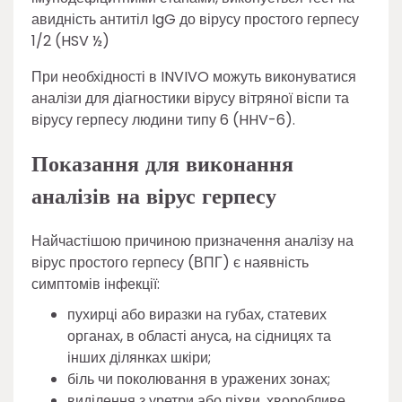
авидність антитіл IgG до вірусу простого герпесу
1/2 (HSV ½)
При необхідності в INVIVO можуть виконуватися
аналізи для діагностики вірусу вітряної віспи та
вірусу герпесу людини типу 6 (HHV-6).
Показання для виконання
аналізів на вірус герпесу
Найчастішою причиною призначення аналізу на
вірус простого герпесу (ВПГ) є наявність
симптомів інфекції:
пухирці або виразки на губах, статевих
органах, в області ануса, на сідницях та
інших ділянках шкіри;
біль чи поколювання в уражених зонах;
виділення з уретри або піхви, хворобливе