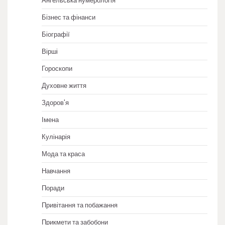
Ангельська нумерологія
Бізнес та фінанси
Біографії
Вірші
Гороскопи
Духовне життя
Здоров'я
Імена
Кулінарія
Мода та краса
Навчання
Поради
Привітання та побажання
Прикмети та забобони