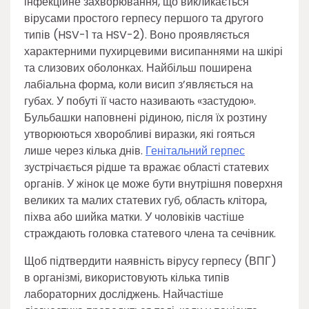
інфекційне захворювання, що викликається
вірусами простого герпесу першого та другого
типів (HSV-1 та HSV-2). Воно проявляється
характерними пухирцевими висипаннями на шкірі
та слизових оболонках. Найбільш поширена
лабіальна форма, коли висип з’являється на
губах. У побуті її часто називають «застудою».
Бульбашки наповнені рідиною, після їх розтину
утворюються хворобливі виразки, які гояться
лише через кілька днів.
Генітальний герпес
зустрічається рідше та вражає області статевих
органів. У жінок це може бути внутрішня поверхня
великих та малих статевих губ, область клітора,
піхва або шийка матки. У чоловіків частіше
страждають головка статевого члена та сечівник.
Щоб підтвердити наявність вірусу герпесу (ВПГ)
в організмі, використовують кілька типів
лабораторних досліджень. Найчастіше