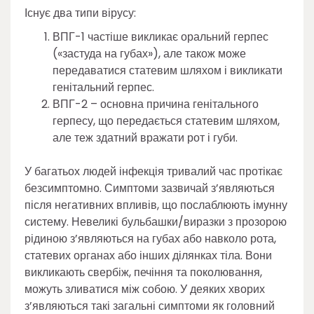
Існує два типи вірусу:
ВПГ-1 частіше викликає оральний герпес
(«застуда на губах»), але також може
передаватися статевим шляхом і викликати
генітальний герпес.
ВПГ-2 – основна причина генітального
герпесу, що передається статевим шляхом,
але теж здатний вражати рот і губи.
У багатьох людей інфекція тривалий час протікає
безсимптомно. Симптоми зазвичай з’являються
після негативних впливів, що послаблюють імунну
систему. Невеликі бульбашки/виразки з прозорою
рідиною з’являються на губах або навколо рота,
статевих органах або інших ділянках тіла. Вони
викликають свербіж, печіння та поколювання,
можуть зливатися між собою. У деяких хворих
з’являються такі загальні симптоми як головний