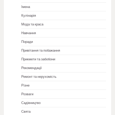
Імена
Кулінарія
Мода та краса
Навчання
Поради
Привітання та побажання
Прикмети та забобони
Рекомендації
Ремонт та нерухомість
Різне
Розваги
Садівництво
Свята