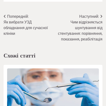
Навігація
Попередній:
Наступний:
Як вибрати УЗД
Чим відрізняється
записів
обладнання для сучасної
шунтування від
клініки
стентування: порівняння,
показання, реабілітація
Схожі статті