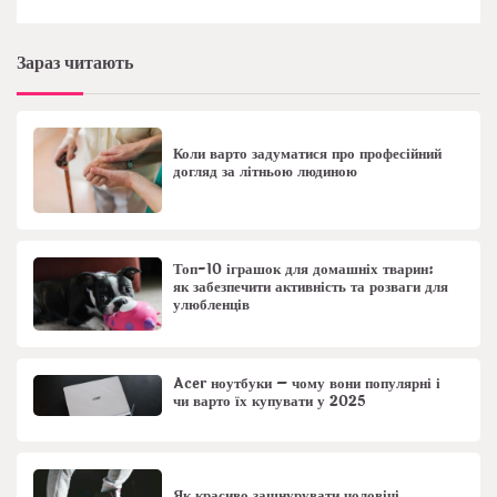
Зараз читають
Коли варто задуматися про професійний
догляд за літньою людиною
Топ-10 іграшок для домашніх тварин:
як забезпечити активність та розваги для
улюбленців
Acer ноутбуки – чому вони популярні і
чи варто їх купувати у 2025
Як красиво зашнурувати чоловічі