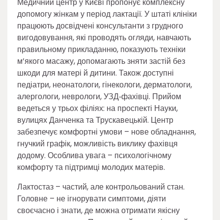
Медичний центр у Києві пропонує комплексну
допомогу жінкам у період лактації. У штаті клініки
працюють досвідчені консультанти з грудного
вигодовування, які проводять огляди, навчають
правильному прикладанню, показують техніки
м’якого масажу, допомагають зняти застій без
шкоди для матері й дитини. Також доступні
педіатри, неонатологи, гінекологи, дерматологи,
алергологи, неврологи, УЗД‑фахівці. Прийом
ведеться у трьох філіях: на проспекті Науки,
вулицях Данченка та Трускавецькій. Центр
забезпечує комфортні умови – нове обладнання,
гнучкий графік, можливість виклику фахівця
додому. Особлива увага – психологічному
комфорту та підтримці молодих матерів.
Лактостаз – частий, але контрольований стан.
Головне – не ігнорувати симптоми, діяти
своєчасно і знати, де можна отримати якісну