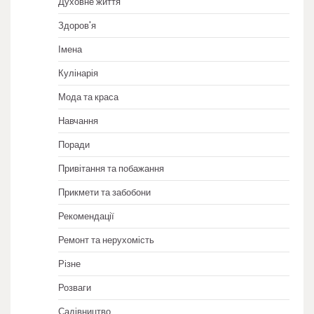
Духовне життя
Здоров'я
Імена
Кулінарія
Мода та краса
Навчання
Поради
Привітання та побажання
Прикмети та забобони
Рекомендації
Ремонт та нерухомість
Різне
Розваги
Садівництво