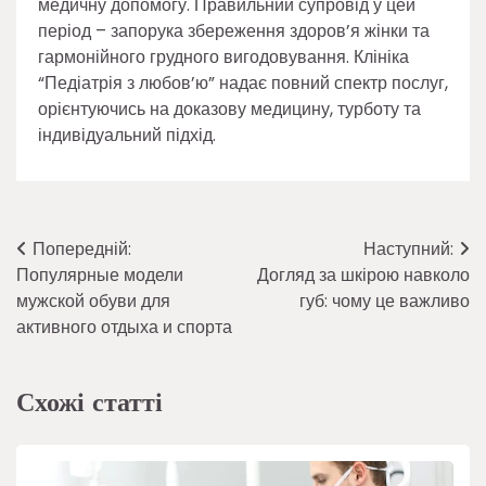
медичну допомогу. Правильний супровід у цей
період – запорука збереження здоров’я жінки та
гармонійного грудного вигодовування. Клініка
“Педіатрія з любов’ю” надає повний спектр послуг,
орієнтуючись на доказову медицину, турботу та
індивідуальний підхід.
Навігація
Попередній:
Наступний:
Популярные модели
Догляд за шкірою навколо
записів
мужской обуви для
губ: чому це важливо
активного отдыха и спорта
Схожі статті