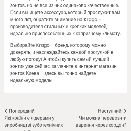
зонтов, но не все из них одинаково качественные.
Если вы ищете аксессуар, который прослужит вам
много лет, обратите внимание на Krago –
производителя стильных и крепких моделей,
идеально приспособленных к капризному климату.
Выбирайте Krago – бренд, которому можно
доверять, и наслаждайтесь каждой прогулкой в
любую погоду! А чтобы купить самый лучший
зонтик уже сейчас, загляните в интернет магазин
зонтов Киева – здесь вы точно найдете
идеальную модель!
Навігація
Попередній:
Наступний:
Які країни є лідерами у
Чи можна перевозити
записів
виробництві зуботехнічних
варення через кордон?