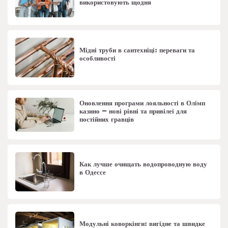
використовують щодня
Мідні труби в сантехніці: переваги та
особливості
Оновлення програми лояльності в Олімп
казино – нові рівні та привілеї для
постійних гравців
Как лучше очищать водопроводную воду
в Одессе
Модульні коворкінги: вигідне та швидке