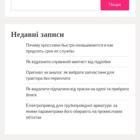
Пошук
Недавні записи
Почему кроссовки быстро изнашиваются и как
продлить срок их службы
Як відрізнити справжній аметист від підробки
Оригінал чи аналог: як вибрати запчастини для
трактора без переплати
Як видалити підпалини від праски на одязі та прибрати
блиск
Електропривод для трубопровідної арматури: за
якими параметрами його обирають на промислових
об’єктах