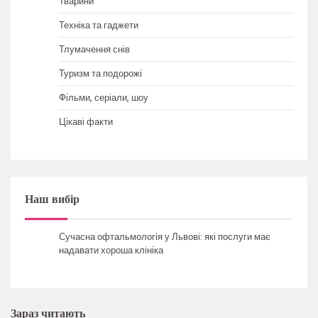
Тварини
Техніка та гаджети
Тлумачення снів
Туризм та подорожі
Фільми, серіали, шоу
Цікаві факти
Наш вибір
Сучасна офтальмологія у Львові: які послуги має
надавати хороша клініка
Зараз читають