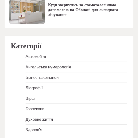
Куди звернутись за стоматологічною
допомогою на Оболоні для складного
лікування
Категорії
Автомобілі
Ангельська нумерологія
Бізнес та фінанси
Біографії
Вірші
Гороскопи
Духовне життя
Здоров'я