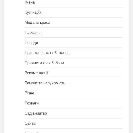
Імена
Кулінарія
Мода та краса
Навчання
Поради
Привітання та побажання
Прикмети та забобони
Рекомендації
Ремонт та нерухомість
Різне
Розваги
Садівництво
Свята