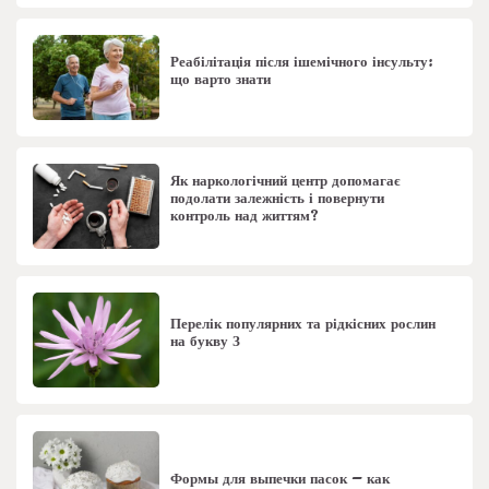
Реабілітація після ішемічного інсульту:
що варто знати
Як наркологічний центр допомагає
подолати залежність і повернути
контроль над життям?
Перелік популярних та рідкісних рослин
на букву З
Формы для выпечки пасок – как