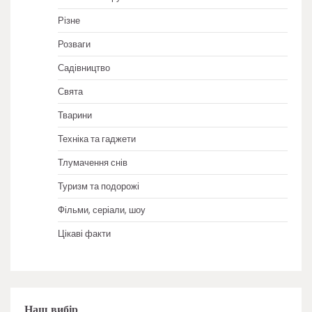
Різне
Розваги
Садівництво
Свята
Тварини
Техніка та гаджети
Тлумачення снів
Туризм та подорожі
Фільми, серіали, шоу
Цікаві факти
Наш вибір