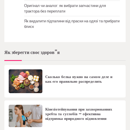
Оригінал чи аналог: як вибрати запчастини для
трактора без переплати
Як видалити підпалини від праски на одязі та прибрати
блиск
Як зберегти своє здоров”я
Сколько белка нужно на самом деле и
как его правильно распределить
Кінезіотейпування при захворюваннях
хребта та суглобів – ефективна
підтримка природного відновлення