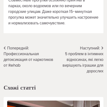
Совместные прогулки особенно приятны в
парках, около водоемов или по вечерним
городские улицам. Даже короткая 15-минутная
прогулка может значительно улучшить настроение
и нормализовать самочувствие.
Навігація
Попередній:
Наступний:
Профессиональная
5 проблем в інтимних
записів
детоксикация от наркотиков
відносинах, які легко
от Rehab
вирішують іграшки для
дорослих
Схожі статті