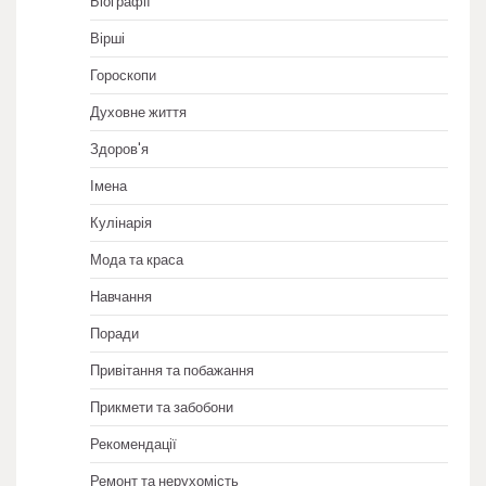
Біографії
Вірші
Гороскопи
Духовне життя
Здоров'я
Імена
Кулінарія
Мода та краса
Навчання
Поради
Привітання та побажання
Прикмети та забобони
Рекомендації
Ремонт та нерухомість