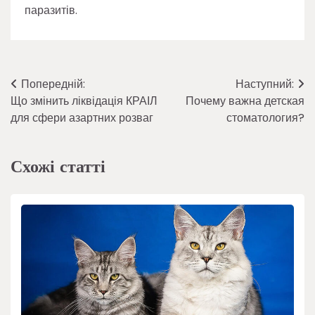
паразитів.
Навігація
Попередній:
Наступний:
Що змінить ліквідація КРАІЛ
Почему важна детская
записів
для сфери азартних розваг
стоматология?
Схожі статті