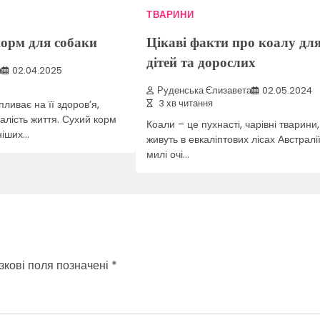
ТВАРИНИ
корм для собаки
Цікаві факти про коалу дл
дітей та дорослих
я
02.04.2025
Руденська Єлизавета
02.05.2024
ливає на її здоров’я,
3 хв читання
валість життя. Сухий корм
Коали – це пухнасті, чарівні тварини,
ніших…
живуть в евкаліптових лісах Австралії.
милі очі…
зкові поля позначені
*