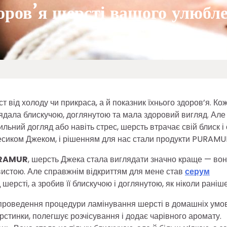
доров’я шерсті вашого улюбл
 від холоду чи прикраса, а й показник їхнього здоров’я. Ко
ядала блискучою, доглянутою та мала здоровий вигляд. Але
ьний догляд або навіть стрес, шерсть втрачає свій блиск і 
песиком Джеком, і рішенням для нас стали продукти PURAMU
RAMUR
, шерсть Джека стала виглядати значно краще — во
вистою. Але справжнім відкриттям для мене став
серум
шерсті, а зробив її блискучою і доглянутою, як ніколи раніше
 проведення процедури ламінування шерсті в домашніх умов
рстинки, полегшує розчісування і додає чарівного аромату.