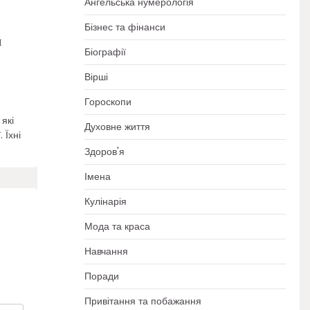
Ангельська нумерологія
Бізнес та фінанси
я
Біографії
Вірші
Гороскопи
 які
Духовне життя
 Їхні
Здоров'я
Імена
Кулінарія
Мода та краса
Навчання
Поради
Привітання та побажання