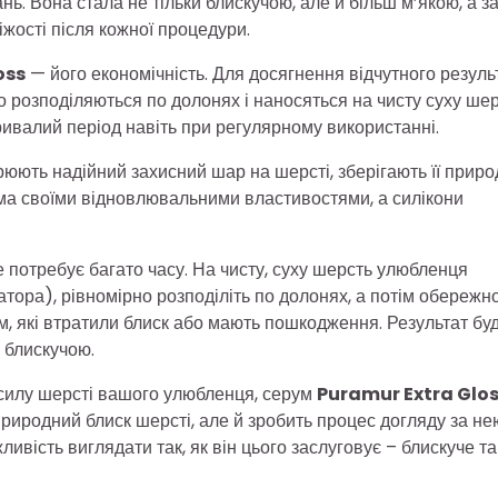
ь. Вона стала не тільки блискучою, але й більш м’якою, а з
жості після кожної процедури.
oss
— його економічність. Для досягнення відчутного резуль
но розподіляються по долонях і наносяться на чисту суху шер
ивалий період навіть при регулярному використанні.
рюють надійний захисний шар на шерсті, зберігають її приро
ма своїми відновлювальними властивостями, а силікони
 потребує багато часу. На чисту, суху шерсть улюбленця
атора), рівномірно розподіліть по долонях, а потім обережн
м, які втратили блиск або мають пошкодження. Результат бу
 блискучою.
 силу шерсті вашого улюбленця, серум
Puramur Extra Glo
природний блиск шерсті, але й зробить процес догляду за не
вість виглядати так, як він цього заслуговує – блискуче та