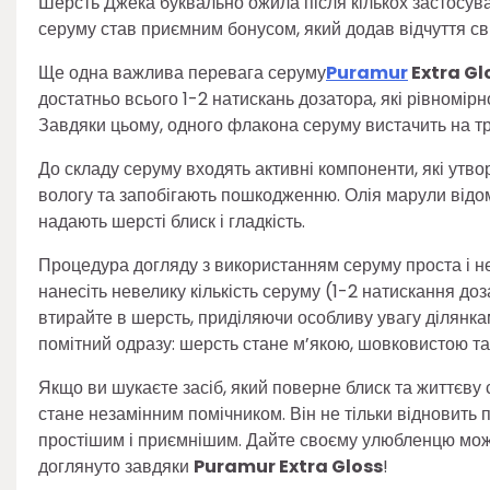
Шерсть Джека буквально ожила після кількох застосуван
серуму став приємним бонусом, який додав відчуття сві
Ще одна важлива перевага серуму
Puramur
Extra Gl
достатньо всього 1-2 натискань дозатора, які рівномір
Завдяки цьому, одного флакона серуму вистачить на тр
До складу серуму входять активні компоненти, які утво
вологу та запобігають пошкодженню. Олія марули відо
надають шерсті блиск і гладкість.
Процедура догляду з використанням серуму проста і не
нанесіть невелику кількість серуму (1-2 натискання доз
втирайте в шерсть, приділяючи особливу увагу ділянка
помітний одразу: шерсть стане м’якою, шовковистою та
Якщо ви шукаєте засіб, який поверне блиск та життєву
стане незамінним помічником. Він не тільки відновить 
простішим і приємнішим. Дайте своєму улюбленцю можли
доглянуто завдяки
Puramur Extra Gloss
!