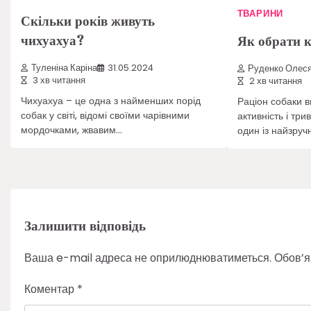
ТВАРИНИ
Скільки років живуть
чихуахуа?
Як обрати 
Туленіна Каріна
31.05.2024
Руденко Олес
3 хв читання
2 хв читання
Чихуахуа – це одна з найменших порід
Раціон собаки вп
собак у світі, відомі своїми чарівними
активність і три
мордочками, жвавим…
один із найзруч
Залишити відповідь
Ваша e-mail адреса не оприлюднюватиметься.
Обов’я
Коментар
*