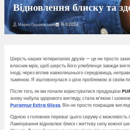
Відновлення блиску та з
Марко Грушевський
19.11.2024
Шерсть наших чотирилапих друзів — це не просто захист
власник мріє, щоб шерсть його улюбленця завжди вигл
іноді, через вплив навколишнього середовища, неправил
тьмяною. Я зіштовхнулася з цією проблемою зі своїм 
Після того, як ми почали користуватися продукцією
PU
знову набула здорового вигляду, стала м’якою і шовко
Puramur Extra Gloss
. Він не просто покращив вигляд 
Однією з головних переваг цього серуму є можливість
Ламінування відновлює блиск і життєву силу кожної ше