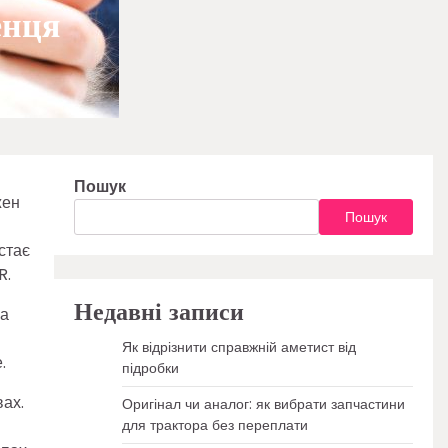
енця
Пошук
жен
Пошук
стає
R.
Недавні записи
на
Як відрізнити справжній аметист від
.
підробки
ах.
Оригінал чи аналог: як вибрати запчастини
для трактора без переплати