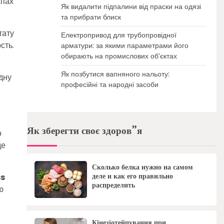
апах
Як видалити підпалини від праски на одязі
та прибрати блиск
тату
Електропривод для трубопровідної
сть.
арматури: за якими параметрами його
обирають на промислових об’єктах
Як позбутися вапняного нальоту:
дну
професійні та народні засоби
Як зберегти своє здоров”я
о
де
Сколько белка нужно на самом
деле и как его правильно
ss
распределить
ю
Кінезіотейпування при