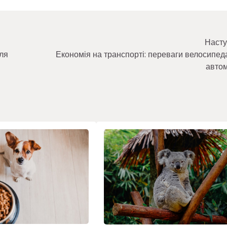
Насту
ля
Економія на транспорті: переваги велосипед
авто