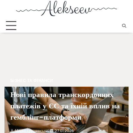
БІЗНЕС ТА ФІНАНСИ
Нові правила транскордонних
платежів у ЄС та їхній вплив на
гемблінг-платформи
Марко Грушевський
27.01.2026