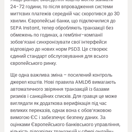
24-72 години, то після впровадження системи
миттєвих платежів середній час скоротився до 30
хвилин. Європейські банки, що підключилися до
SEPA Instant, тепер обробляють транзакції без
обмежень по годинах, а гемблінг-компанії
зобов’язані синхронізувати свої інтерфейси
відповідно до нових норм PSD3. Це створює
єдиний стандарт обслуговування для всього
європейського ринку.
Ще одна важлива зміна – посилений контроль
джерел коштів. Нові правила AMLD6 вимагають
автоматичного звіряння транзакцій із базами
ризиків і санкційних списків. Для гравця це може
виглядати як додаткова верифікація під час
великих переказів, однак вона є обов’язковою
вимогою ЄС і забезпечує безпеку даних. За
оцінками Європейського банківського управління,
кількість підозрілих транзакцій у сфері онлайн-