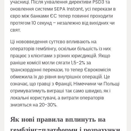
учасниці. Після ухвалення директиви PSD3 та
оновлення системи SEPA Instant, усі перекази в
євро між банками ЄС тепер повинні проходити
протягом 10 секунд – незалежно від вихідних чи
свят.
Ці нововведення суттєво впливають на
операторів гемблінгу, оскільки більшість із них
працює з клієнтами з різних юрисдикцій. Якщо
раніше комісії могли сягати 1,5-2% за
транскордонні перекази, то тепер Єврокомісія
обмежила їх до рівня внутрішніх операцій. Це
означає, що гравці з Франції, Німеччини чи Польщі
отримуватимуть виграші так само швидко, як і
локальні користувачі, а витрати операторів
знизяться на 20-30%.
Як нові правила вплинуть на
гемблінг-платформи і розрахунки