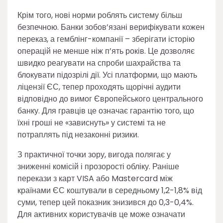
Крім того, нові норми роблять систему більш
безпечною. Банки зобов’язані верифікувати кожен
переказ, а гемблінг-компанії – зберігати історію
операцій не менше ніж п’ять років. Це дозволяє
швидко реагувати на спроби шахрайства та
блокувати підозрілі дії. Усі платформи, що мають
ліцензії ЄС, тепер проходять щорічні аудити
відповідно до вимог Європейського центрального
банку. Для гравців це означає гарантію того, що
їхні гроші не «зависнуть» у системі та не
потраплять під незаконні ризики.
З практичної точки зору, вигода полягає у
зниженні комісій і прозорості обліку. Раніше
перекази з карт VISA або Mastercard між
країнами ЄС коштували в середньому 1,2-1,8% від
суми, тепер цей показник знизився до 0,3-0,4%.
Для активних користувачів це може означати