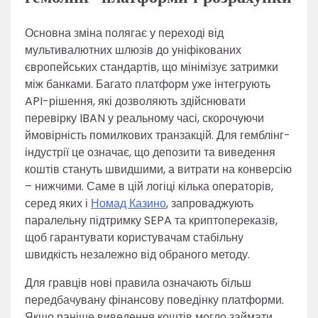
Основна зміна полягає у переході від
мультивалютних шлюзів до уніфікованих
європейських стандартів, що мінімізує затримки
між банками. Багато платформ уже інтегрують
API-рішення, які дозволяють здійснювати
перевірку IBAN у реальному часі, скорочуючи
ймовірність помилкових транзакцій. Для гемблінг-
індустрії це означає, що депозити та виведення
коштів стануть швидшими, а витрати на конверсію
– нижчими. Саме в цій логіці кілька операторів,
серед яких і
Номад Казино
, запроваджують
паралельну підтримку SEPA та криптопереказів,
щоб гарантувати користувачам стабільну
швидкість незалежно від обраного методу.
Для гравців нові правила означають більш
передбачувану фінансову поведінку платформи.
Якщо раніше виведення коштів могло займати