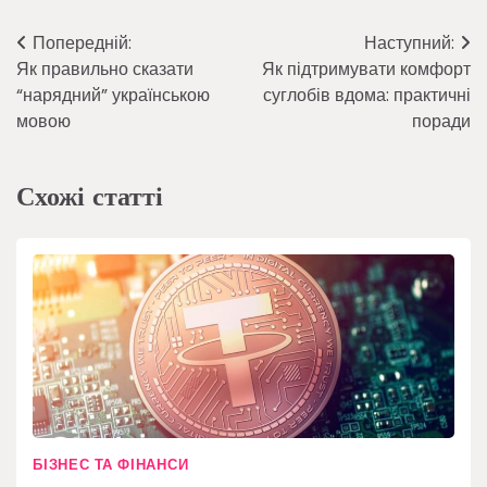
Навігація
Попередній:
Наступний:
Як правильно сказати
Як підтримувати комфорт
записів
“нарядний” українською
суглобів вдома: практичні
мовою
поради
Схожі статті
БІЗНЕС ТА ФІНАНСИ