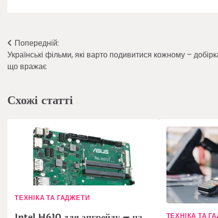
Навігація
Попередній:
Українські фільми, які варто подивитися кожному – добірк
записів
що вражає
Схожі статті
ТЕХНІКА ТА ГАДЖЕТИ
Intel H610 для апгрейду – на
ТЕХНІКА ТА Г