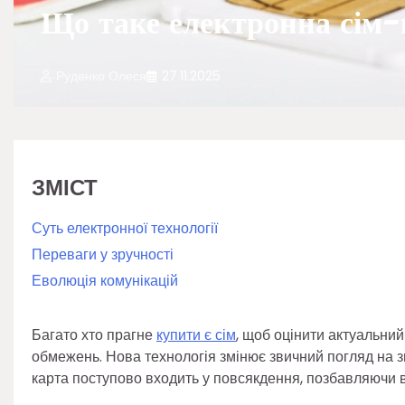
Що таке електронна сім-
Руденко Олеся
27.11.2025
ЗМІСТ
Суть електронної технології
Переваги у зручності
Еволюція комунікацій
Багато хто прагне
купити є сім
, щоб оцінити актуальний
обмежень. Нова технологія змінює звичний погляд на зв
карта поступово входить у повсякдення, позбавляючи ві