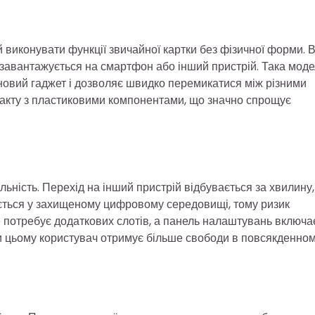
 виконувати функції звичайної картки без фізичної форми. В
 завантажується на смартфон або інший пристрій. Така мод
а новий гаджет і дозволяє швидко перемикатися між різними
такту з пластиковими компонентами, що значно спрощує
ьність. Перехід на інший пристрій відбувається за хвилину,
ається у захищеному цифровому середовищі, тому ризик
потребує додаткових слотів, а панель налаштувань включа
ки цьому користувач отримує більше свободи в повсякденно