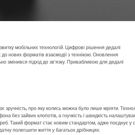
звитку мобільних технологій. Цифрові рішення дедалі
х до нових форматів взаємодії з технікою. Оновлення
ьно змінився підхід до зв’язку. Привабливою для дедалі
ює зручність, про яку колись можна було лише мріяти. Техно
на без зайвих клопотів, а гнучкість і швидкість налаштува
реб. Такий формат стає новим стандартом, адже поєднує у с
здатну полегшити життя у багатьох дрібницях.