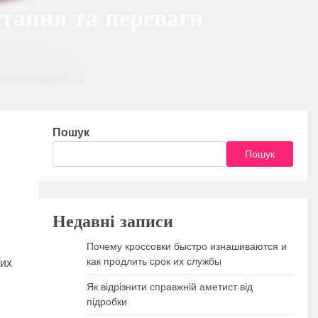
тання та переваги
Пошук
Пошук
Недавні записи
Почему кроссовки быстро изнашиваются и
как продлить срок их службы
вих
Як відрізнити справжній аметист від
підробки