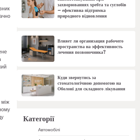
захворюваннях хребта та суглобів
вник
– ефективна підтримка
природного відновлення
начно
Влияет ли организация рабочего
пространства на эффективность
ене
лечения позвоночника?
а
кий
Куди звернутись за
стоматологічною допомогою на
Оболоні для складного лікування
 між
дному
Категорії
ду
Автомобілі