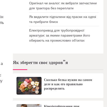
Оригінал чи аналог: як вибрати запчастини
для трактора без переплати
ін
Як видалити підпалини від праски на одязі
та прибрати блиск
ель
Електропривод для трубопровідної
арматури: за якими параметрами його
обирають на промислових об’єктах
Як зберегти своє здоров”я
 а
є
Сколько белка нужно на самом
му
деле и как его правильно
распределить
Кінезіотейпування при