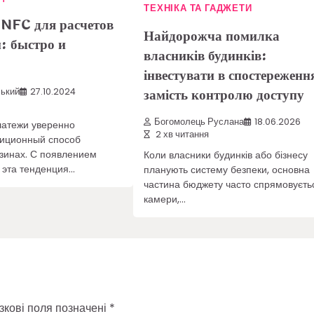
ТЕХНІКА ТА ГАДЖЕТИ
 NFC для расчетов
Найдорожча помилка
: быстро и
власників будинків:
інвестувати в спостереженн
замість контролю доступу
ький
27.10.2024
Богомолець Руслана
18.06.2026
латежи уверенно
2 хв читання
диционный способ
азинах. С появлением
Коли власники будинків або бізнесу
 эта тенденция…
планують систему безпеки, основна
частина бюджету часто спрямовуєть
камери,…
зкові поля позначені
*