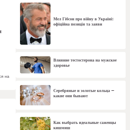
Мел Гібсон про війну в Україні:
офіційна позиція та заяви
я
Влияние тестостерона на мужское
здоровье
ся на
Серебряные и золотые кольца –
какие они бывают
Как выбрать идеальные саженцы
кишмиш