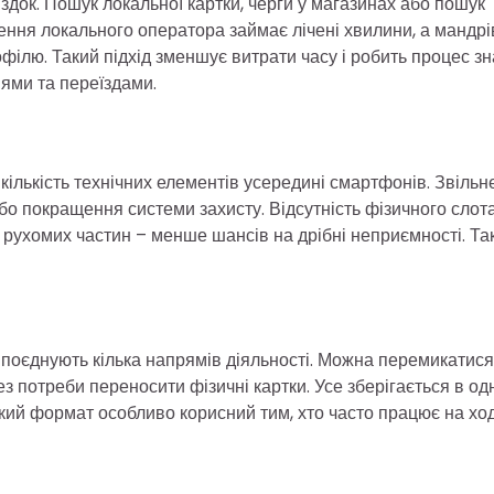
їздок. Пошук локальної картки, черги у магазинах або пошук
ення локального оператора займає лічені хвилини, а мандрі
офілю. Такий підхід зменшує витрати часу і робить процес з
ями та переїздами.
лькість технічних елементів усередині смартфонів. Звільн
о покращення системи захисту. Відсутність фізичного слот
рухомих частин – менше шансів на дрібні неприємності. Та
 поєднують кілька напрямів діяльності. Можна перемикатися
ез потреби переносити фізичні картки. Усе зберігається в о
акий формат особливо корисний тим, хто часто працює на хо