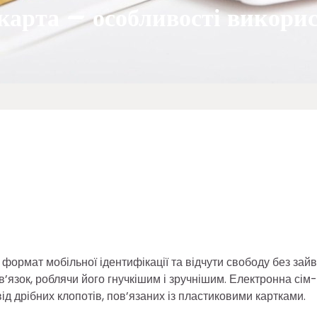
карта – особливості викорис
 формат мобільної ідентифікації та відчути свободу без зай
’язок, роблячи його гнучкішим і зручнішим. Електронна сім-
д дрібних клопотів, пов’язаних із пластиковими картками.