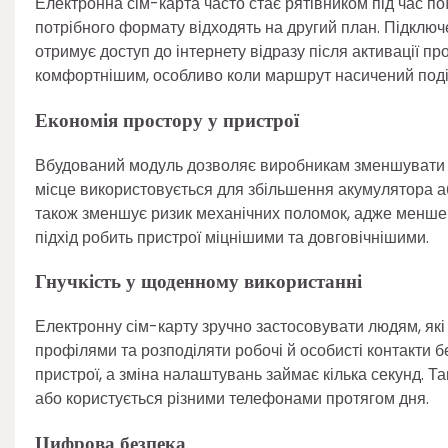
Електронна сім-карта часто стає рятівником під час по
потрібного формату відходять на другий план. Підключ
отримує доступ до інтернету відразу після активації пр
комфортнішим, особливо коли маршрут насичений поді
Економія простору у пристрої
Вбудований модуль дозволяє виробникам зменшувати кі
місце використовується для збільшення акумулятора аб
також зменшує ризик механічних поломок, адже менше 
підхід робить пристрої міцнішими та довговічнішими.
Гнучкість у щоденному використанні
Електронну сім-карту зручно застосовувати людям, які
профілями та розподіляти робочі й особисті контакти б
пристрої, а зміна налаштувань займає кілька секунд. Т
або користується різними телефонами протягом дня.
Цифрова безпека