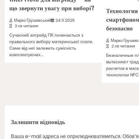
що звернути увагу при виборі?
Технология
смартфоном
Марко Грушевський
24.11.2025
3 хв читання
безопасно
Сучасний апгрейд ПК починається з
Марко Грушевс
правильного вибору материнської плати.
2 хв читання
Саме від неї залежить сумісність
комплектуючих…
Безналичные п
вытесняют тра
расчетов в маг
технологии NFC
Залишити відповідь
Ваша e-mail адреса не оприлюднюватиметься.
Обов’я