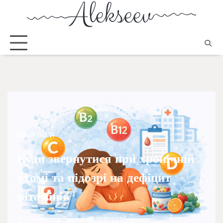
ЗДОРОВ'Я
Куди звернутися при хронічній
втомі та підозрі на дефіцит
вітамінів
Богомолець Руслана
12.01.2026