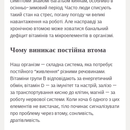
симптоми знайомі багатьом киянам, особливо в
осінньо-зимовий період. Часто люди списують
такий стан на стрес, погану погоду чи великі
навантаження на роботі. Але насправді за
хронічною втомою може ховатися банальний
дефіцит вітамінів та мікроелементів в організмі.
Чому виникає постійна втома
Наш організм — складна система, яка потребує
постійного “живлення” різними речовинами.
Вітаміни групи В відповідають за енергетичний
обмін, вітамін D — за імунітет та настрій, залізо —
за транспортування кисню до клітин, магній — за
роботу нервової системи. Коли хоча б одного з цих
елементів не вистачає, тіло починає сигналізувати
про проблему через втому, сонливість,
дратівливість.