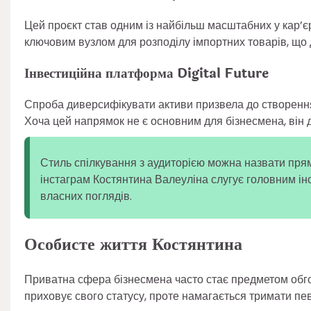
Цей проєкт став одним із найбільш масштабних у кар’єр
ключовим вузлом для розподілу імпортних товарів, що 
Інвестиційна платформа Digital Future
Спроба диверсифікувати активи призвела до створення
Хоча цей напрямок не є основним для бізнесмена, він д
Стиль спілкування з аудиторією можна назвати пря
інстаграм Костянтина Валеуліна слугує головним інс
власних поглядів.
Особисте життя Костянтина
Приватна сфера бізнесмена часто стає предметом обгов
приховує свого статусу, проте намагається тримати пев