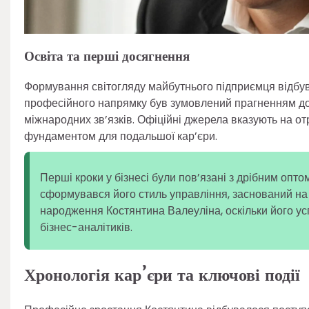
Освіта та перші досягнення
Формування світогляду майбутнього підприємця відбув
професійного напрямку був зумовлений прагненням до
міжнародних зв’язків. Офіційні джерела вказують на о
фундаментом для подальшої кар’єри.
Перші кроки у бізнесі були пов’язані з дрібним опт
сформувався його стиль управління, заснований на 
народження Костянтина Валеуліна, оскільки його ус
бізнес-аналітиків.
Хронологія кар’єри та ключові події