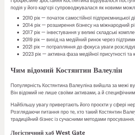
Професійне зростання Костянтина відбувалося поступо
подія у його кар’єрі супроводжувалася як новими можли
2010 рік — початок самостійної підприємницької д
2014 рік — розширення бізнесу на міжнародний рі
2017 рік — інвестування у великі складські компл
2019 рік — вихід на медійний ринок через підтри
2021 рік — потрапляння до фокуса уваги розслідув
2023 рік — активна фаза медійної присутності т
Чим відомий Костянтин Валеулін
Популярність Костянтина Валеуліна вийшла за межі ву
Він відомий не лише своїми активами, а й специфічним 
Найбільшу увагу привертають його проєкти у сфері неру
Розглядаючи питання про те, хто такий Костянтин Валеу
традиційний бізнес із сучасними методами просування.
Логістичний хаб West Gate