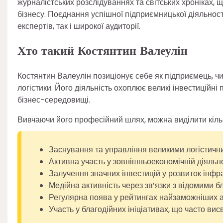
журналістських розслідуваннях та світських хроніках,
бізнесу. Поєднання успішної підприємницької діяльност
експертів, так і широкої аудиторії.
Хто такий Костянтин Валеулін
Костянтин Валеулін позиціонує себе як підприємець, чи
логістики. Його діяльність охоплює великі інвестиційні
бізнес-середовищі.
Вивчаючи його професійний шлях, можна виділити кіль
Заснування та управління великими логістичн
Активна участь у зовнішньоекономічній діяльно
Залучення значних інвестицій у розвиток інфра
Медійна активність через зв’язки з відомими 
Регулярна поява у рейтингах найзаможніших а
Участь у благодійних ініціативах, що часто ви