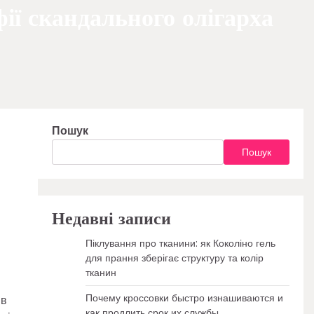
ії скандального олігарха
Пошук
Пошук
Недавні записи
Піклування про тканини: як Коколіно гель
для прання зберігає структуру та колір
тканин
Почему кроссовки быстро изнашиваются и
 в
как продлить срок их службы