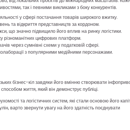
во, від локальних проєктів до міжнародних масштабів. Кож
востями, так і певними викликами з боку конкурентів.
іяльності у сфері постачання товарів широкого вжитку.
вень та відкриття представництв за кордоном.
екси, що значно підвищило його вплив на ринку логістики.
мку різноманітних цифрових платформ.
ачів через сумнівні схеми у податковій сфері.
а колаборації з популярними медійними персонажами.
зьких бізнес-кіл завдяки його вмінню створювати інфоприв
способом життя, який він демонструє публіці.
хомості та логістичних систем, які стали основою його капі
лін, варто звернути увагу на його здатність поєднувати