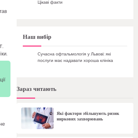
Цікаві факти
тав
Наш вибір
T.
іки.
Сучасна офтальмологія у Львові: які
послуги має надавати хороша клініка
ції
Зараз читають
Які фактори збільшують ризик
ниркових захворювань
 не