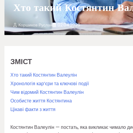
Хто такий Костянтин Вале
Коршиков Руслан
02.04.2026
ЗМІСТ
Хто такий Костянтин Валеулін
Хронологія кар’єри та ключові події
Чим відомий Костянтин Валеулін
Особисте життя Костянтина
Цікаві факти з життя
Костянтин Валеулін — постать, яка викликає чимало диск