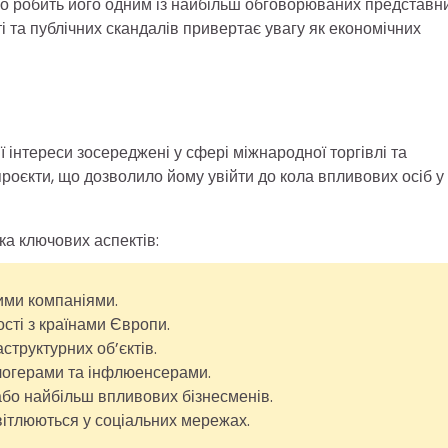
 що робить його одним із найбільш обговорюваних представн
і та публічних скандалів привертає увагу як економічних
ї інтереси зосереджені у сфері міжнародної торгівлі та
 проєкти, що дозволило йому увійти до кола впливових осіб у
ка ключових аспектів:
ими компаніями.
сті з країнами Європи.
структурних об’єктів.
блогерами та інфлюенсерами.
бо найбільш впливових бізнесменів.
світлюються у соціальних мережах.