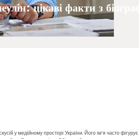
улін: цікаві факти з біограф
усій у медійному просторі України. Його ім’я часто фігурує