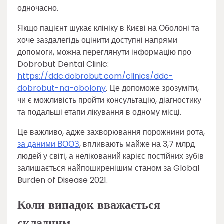
одночасно.
Якщо пацієнт шукає клініку в Києві на Оболоні та
хоче заздалегідь оцінити доступні напрями
допомоги, можна переглянути інформацію про
Dobrobut Dental Clinic:
https://ddc.dobrobut.com/clinics/ddc-
dobrobut-na-obolony
. Це допоможе зрозуміти,
чи є можливість пройти консультацію, діагностику
та подальші етапи лікування в одному місці.
Це важливо, адже захворювання порожнини рота,
за даними ВООЗ
, впливають майже на 3,7 млрд
людей у світі, а нелікований карієс постійних зубів
залишається найпоширенішим станом за Global
Burden of Disease 2021.
Коли випадок вважається
складним