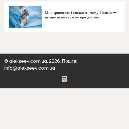
Між тривогою і спокоєм: чому біопсія —
це про ясність, а не про діагноз
© alekseev.com.ua, 2026. Пошта:
info@alekseev.com.ua