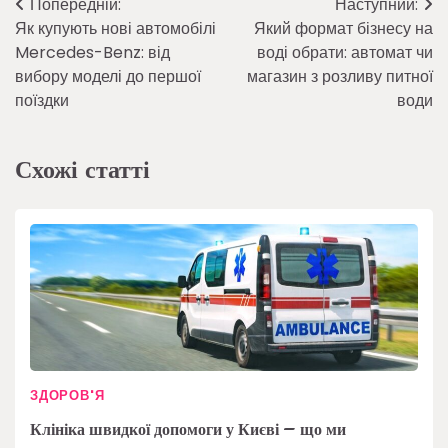
Навігація
Попередній:
Наступний:
Як купують нові автомобілі
Який формат бізнесу на
записів
Mercedes-Benz: від
воді обрати: автомат чи
вибору моделі до першої
магазин з розливу питної
поїздки
води
Схожі статті
ЗДОРОВ'Я
Клініка швидкої допомоги у Києві – що ми