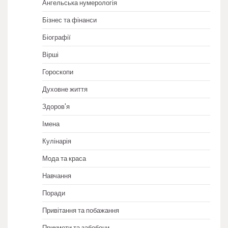
Ангельська нумерологія
Бізнес та фінанси
Біографії
Вірші
Гороскопи
Духовне життя
Здоров'я
Імена
Кулінарія
Мода та краса
Навчання
Поради
Привітання та побажання
Прикмети та забобони