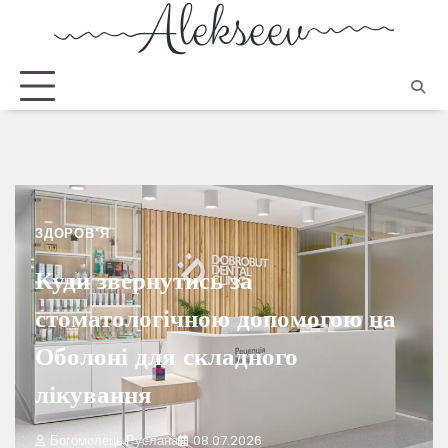
ЗДОРОВ'Я
Куди звернутись за
стоматологічною допомогою на
Оболоні для складного
лікування
Богомолець Руслана
08.07.2026