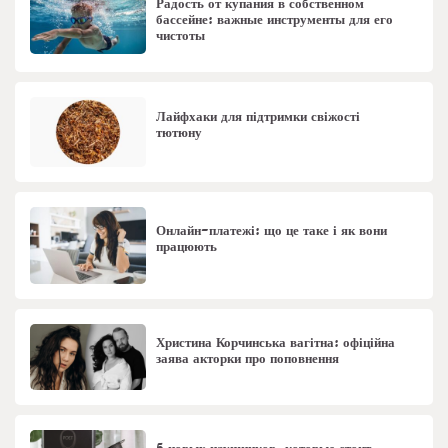
Радость от купания в собственном
бассейне: важные инструменты для его
чистоты
Лайфхаки для підтримки свіжості
тютюну
Онлайн-платежі: що це таке і як вони
працюють
Христина Корчинська вагітна: офіційна
заява акторки про поповнення