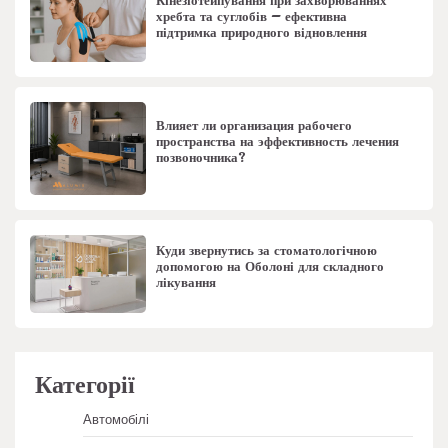
Кінезіотейпування при захворюваннях
хребта та суглобів – ефективна
підтримка природного відновлення
Влияет ли организация рабочего
пространства на эффективность лечения
позвоночника?
Куди звернутись за стоматологічною
допомогою на Оболоні для складного
лікування
Категорії
Автомобілі