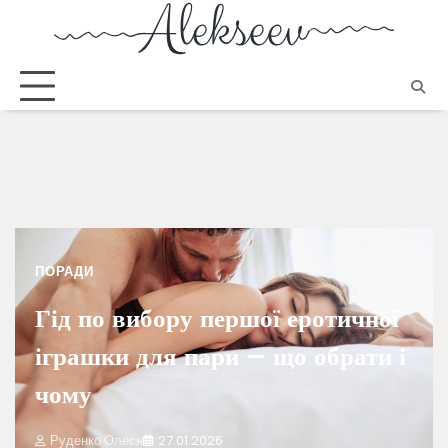
ПОРАДИ
Гід по вибору першої еротичної
іграшки для пари – що обрати і
чому
Руденко Олеся
27.01.2026