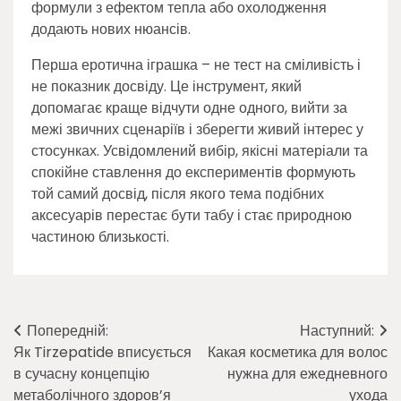
формули з ефектом тепла або охолодження
додають нових нюансів.
Перша еротична іграшка – не тест на сміливість і
не показник досвіду. Це інструмент, який
допомагає краще відчути одне одного, вийти за
межі звичних сценаріїв і зберегти живий інтерес у
стосунках. Усвідомлений вибір, якісні матеріали та
спокійне ставлення до експериментів формують
той самий досвід, після якого тема подібних
аксесуарів перестає бути табу і стає природною
частиною близькості.
Навігація
Попередній:
Наступний:
Як Tirzepatide вписується
Какая косметика для волос
записів
в сучасну концепцію
нужна для ежедневного
метаболічного здоров’я
ухода