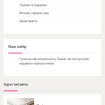
Туризм та подорожі
Фільми, серіали, шоу
Цікаві факти
Наш вибір
Сучасна офтальмологія у Львові: які послуги має
надавати хороша клініка
Зараз читають