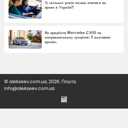
Зі скількох років можна вчитися на
права в Україні?
Як придбати Mercedes C300 на
американському аукціоні: 5 важливих
кроків.
© alekseev.com.ua, 2026. Пошта:
info@alekseev.com.ua