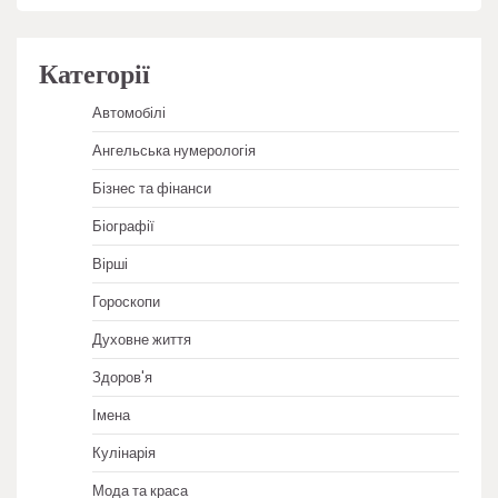
Категорії
Автомобілі
Ангельська нумерологія
Бізнес та фінанси
Біографії
Вірші
Гороскопи
Духовне життя
Здоров'я
Імена
Кулінарія
Мода та краса