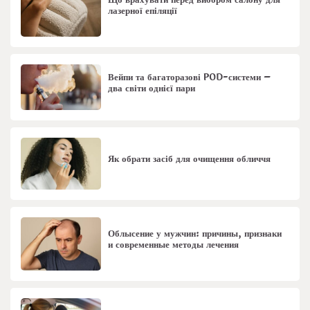
Що врахувати перед вибором салону для
лазерної епіляції
Вейпи та багаторазові POD-системи –
два світи однієї пари
Як обрати засіб для очищення обличчя
Облысение у мужчин: причины, признаки
и современные методы лечения