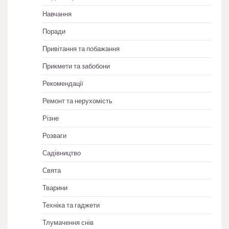
Навчання
Поради
Привітання та побажання
Прикмети та забобони
Рекомендації
Ремонт та нерухомість
Різне
Розваги
Садівництво
Свята
Тварини
Техніка та гаджети
Тлумачення снів