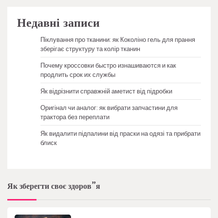
Недавні записи
Піклування про тканини: як Коколіно гель для прання
зберігає структуру та колір тканин
Почему кроссовки быстро изнашиваются и как
продлить срок их службы
Як відрізнити справжній аметист від підробки
Оригінал чи аналог: як вибрати запчастини для
трактора без переплати
Як видалити підпалини від праски на одязі та прибрати
блиск
Як зберегти своє здоров”я