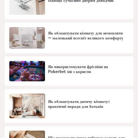
Навіщо сучасним дверям доводчик
Як облаштувати кімнату для немовляти
– маленький всесвіт великого комфорту
Як використовувати фріспіни на
Pokerbet ua з користю
Як облаштувати дитячу кімнату:
практичні поради для батьків