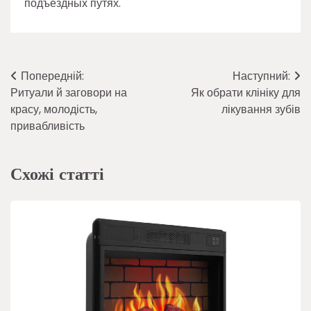
подъездных путях.
Навігація
Попередній:
Наступний:
Ритуали й заговори на
Як обрати клініку для
записів
красу, молодість,
лікування зубів
привабливість
Схожі статті