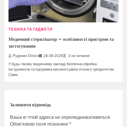
ТЕХНІКА ТА ГАДЖЕТИ
Медичний стерилізатор – особливості пристрою та
застосування
Руденко Олеся
29.08.2025
3 хв читання
У будь-якому медичному закладі безпечна обробка
інструментів та підтримка високого рівня гігієни є пріоритетом.
Саме…
Залишити відповідь
Ваша e-mail адреса не оприлюднюватиметься.
Обов’язкові поля позначені
*