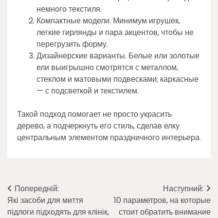
немного текстиля.
Компактные модели. Минимум игрушек,
легкие гирлянды и пара акцентов, чтобы не
перегрузить форму.
Дизайнерские варианты. Белые или золотые
ели выигрышно смотрятся с металлом,
стеклом и матовыми подвесками; каркасные
— с подсветкой и текстилем.
Такой подход помогает не просто украсить
дерево, а подчеркнуть его стиль, сделав елку
центральным элементом праздничного интерьера.
Навігація
Попередній:
Наступний:
Які засоби для миття
10 параметров, на которые
записів
підлоги підходять для клінік,
стоит обратить внимание