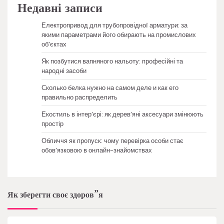
Недавні записи
Електропривод для трубопровідної арматури: за
якими параметрами його обирають на промислових
об’єктах
Як позбутися вапняного нальоту: професійні та
народні засоби
Сколько белка нужно на самом деле и как его
правильно распределить
Екостиль в інтер’єрі: як дерев’яні аксесуари змінюють
простір
Обличчя як пропуск: чому перевірка особи стає
обов’язковою в онлайн-знайомствах
Як зберегти своє здоров”я