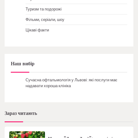
Туризм та подорожі
Фільми, серіали, шоу
Цікаві факти
Наш вибір
Сучасна офтальмологія у Львові: які послуги має
надавати хороша клініка
Зараз читають