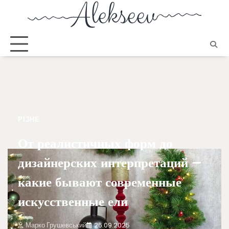
РІЗНЕ
От реалистичных форм до
дизайнерских интерпретаций –
какие бывают современные
искусственные ели
Марко Грушевський
26.09.2025