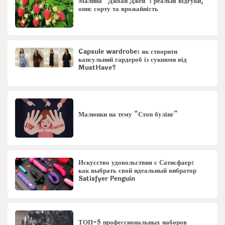
Малина “Джоан Джей”: реальні відгуки,
опис сорту та врожайність
Capsule wardrobe: як створити
капсульний гардероб із сукнями від
MustHave?
Малюнки на тему “Стоп булінг”
Искусство удовольствия с Сатисфаер:
как выбрать свой идеальный вибратор
Satisfyer Penguin
ТОП-5 профессиональных наборов