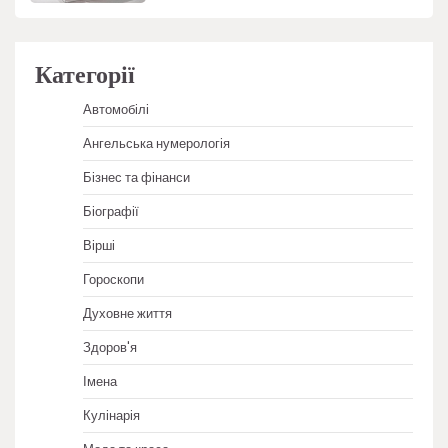
Категорії
Автомобілі
Ангельська нумерологія
Бізнес та фінанси
Біографії
Вірші
Гороскопи
Духовне життя
Здоров'я
Імена
Кулінарія