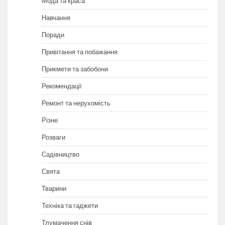
Мода та краса
Навчання
Поради
Привітання та побажання
Прикмети та забобони
Рекомендації
Ремонт та нерухомість
Різне
Розваги
Садівництво
Свята
Тварини
Техніка та гаджети
Тлумачення снів