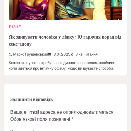
РІЗНЕ
Як здивувати чоловіка у ліжку: 10 гарячих порад від
секс-шопу
Марко Грушевський
18.01.2025
3 хв читання
Кожен стосунок потребує періодичного оновлення, особливо
коли йдеться про інтимну сферу. Якщо ви шукаєте способи…
Залишити відповідь
Ваша e-mail адреса не оприлюднюватиметься.
Обов’язкові поля позначені
*