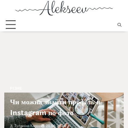
РІЗНЕ
Чи можна знайти профіль в
Instagram по фото
Туленіна Каріна
20.06.2024