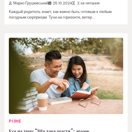
Марко Грушевський
25.10.2024
2 хв читання
Каждый родитель знает, как важно быть готовым к любым
погодным сюрпризам. Тучи на горизонте, ветер…
РІЗНЕ
Есе на тему “Що таке щастя”: зразок