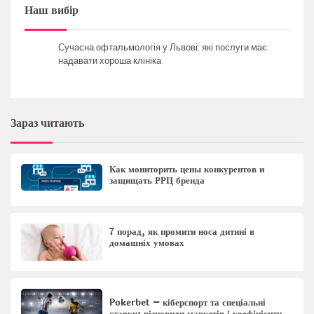
Наш вибір
Сучасна офтальмологія у Львові: які послуги має
надавати хороша клініка
Зараз читають
Как мониторить цены конкурентов и
защищать РРЦ бренда
7 порад, як промити носа дитині в
домашніх умовах
Pokerbet – кіберспорт та спеціальні
ставки: різновиди маркетів і коефіцієнти