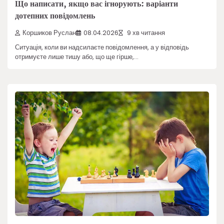
Що написати, якщо вас ігнорують: варіанти
дотепних повідомлень
Коршиков Руслан
08.04.2026
9 хв читання
Ситуація, коли ви надсилаєте повідомлення, а у відповідь
отримуєте лише тишу або, що ще гірше,…