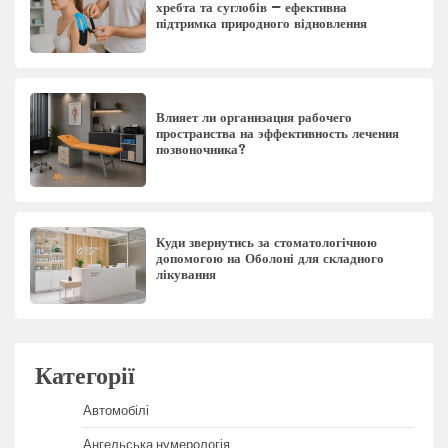
хребта та суглобів – ефективна
підтримка природного відновлення
Влияет ли организация рабочего
пространства на эффективность лечения
позвоночника?
Куди звернутись за стоматологічною
допомогою на Оболоні для складного
лікування
Категорії
Автомобілі
Ангельська нумерологія