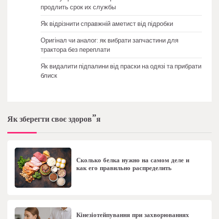
продлить срок их службы
Як відрізнити справжній аметист від підробки
Оригінал чи аналог: як вибрати запчастини для
трактора без переплати
Як видалити підпалини від праски на одязі та прибрати
блиск
Як зберегти своє здоров”я
Сколько белка нужно на самом деле и
как его правильно распределить
Кінезіотейпування при захворюваннях