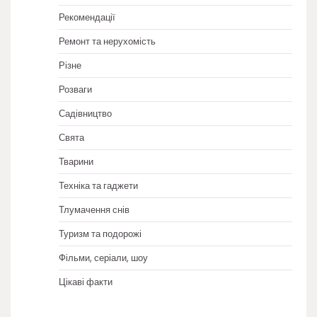
Рекомендації
Ремонт та нерухомість
Різне
Розваги
Садівництво
Свята
Тварини
Техніка та гаджети
Тлумачення снів
Туризм та подорожі
Фільми, серіали, шоу
Цікаві факти