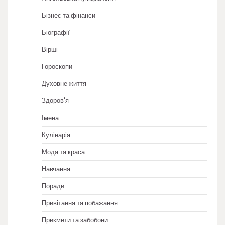
Бізнес та фінанси
Біографії
Вірші
Гороскопи
Духовне життя
Здоров'я
Імена
Кулінарія
Мода та краса
Навчання
Поради
Привітання та побажання
Прикмети та забобони