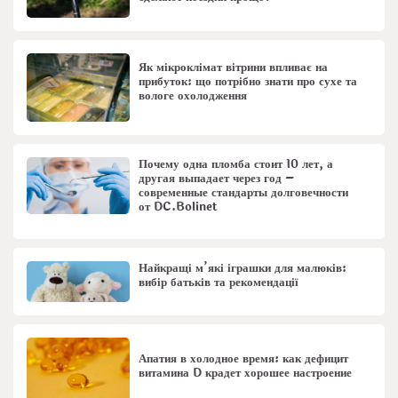
Як мікроклімат вітрини впливає на
прибуток: що потрібно знати про сухе та
вологе охолодження
Почему одна пломба стоит 10 лет, а
другая выпадает через год –
современные стандарты долговечности
от DC.Bolinet
Найкращі м’які іграшки для малюків:
вибір батьків та рекомендації
Апатия в холодное время: как дефицит
витамина D крадет хорошее настроение