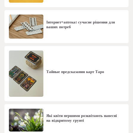
Інтернет-аптека: сучасне рішення для
ваших потреб
Тайные предсказания карт Таро
Які квіти першими розквітають навесні
на відкритому грунті