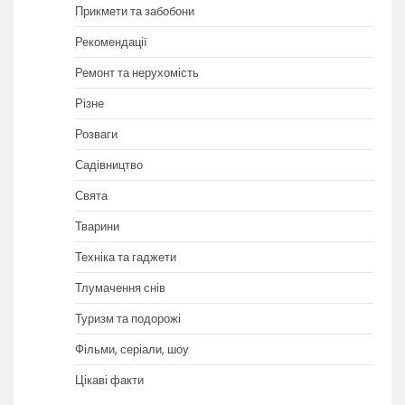
Прикмети та забобони
Рекомендації
Ремонт та нерухомість
Різне
Розваги
Садівництво
Свята
Тварини
Техніка та гаджети
Тлумачення снів
Туризм та подорожі
Фільми, серіали, шоу
Цікаві факти