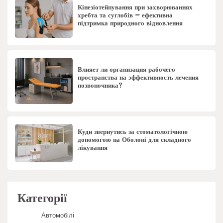
Кінезіотейпування при захворюваннях
хребта та суглобів – ефективна
підтримка природного відновлення
Влияет ли организация рабочего
пространства на эффективность лечения
позвоночника?
Куди звернутись за стоматологічною
допомогою на Оболоні для складного
лікування
Категорії
Автомобілі