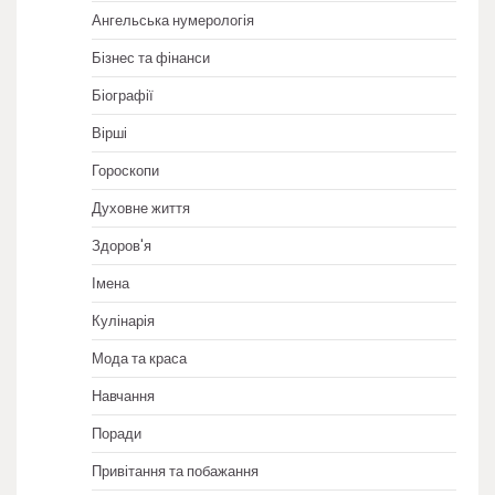
Ангельська нумерологія
Бізнес та фінанси
Біографії
Вірші
Гороскопи
Духовне життя
Здоров'я
Імена
Кулінарія
Мода та краса
Навчання
Поради
Привітання та побажання