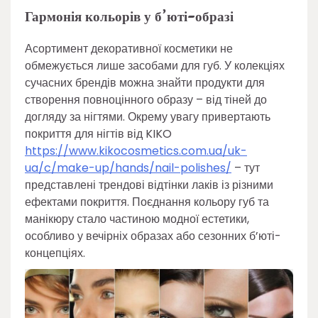
Гармонія кольорів у б’юті-образі
Асортимент декоративної косметики не
обмежується лише засобами для губ. У колекціях
сучасних брендів можна знайти продукти для
створення повноцінного образу – від тіней до
догляду за нігтями. Окрему увагу привертають
покриття для нігтів від KIKO
https://www.kikocosmetics.com.ua/uk-
ua/c/make-up/hands/nail-polishes/
– тут
представлені трендові відтінки лаків із різними
ефектами покриття. Поєднання кольору губ та
манікюру стало частиною модної естетики,
особливо у вечірніх образах або сезонних б’юті-
концепціях.