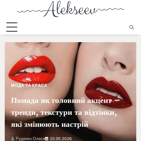
МОДА ТА КРАСА
Помада як головний акцент –
тренди, текстури та відтінки,
які змінюють настрій
Руденко Олеся
20.05.2026