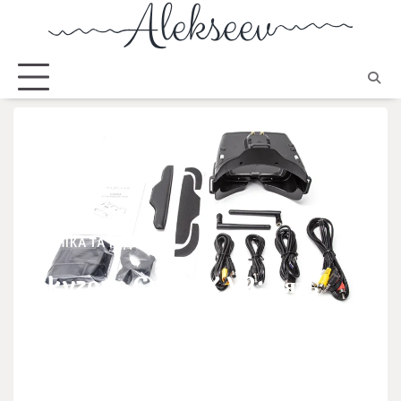
ТЕХНІКА ТА ГАДЖЕТИ
Skyzone Cobra X V2: пять
причин выбрать этот
видеошлем для FPV-полётов
Марко Грушевський
30.10.2024