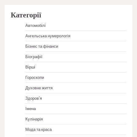
Категорії
Автомобілі
Ангельська нумерологія
Бізнес та фінанси
Біографії
Вірші
Гороскопи
Духовне життя
Здоров'я
Імена
Кулінарія
Мода та краса