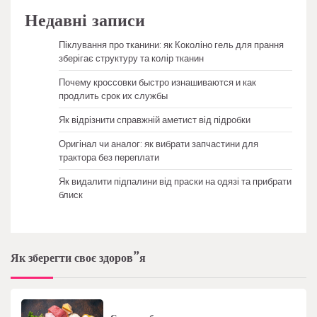
Недавні записи
Піклування про тканини: як Коколіно гель для прання
зберігає структуру та колір тканин
Почему кроссовки быстро изнашиваются и как
продлить срок их службы
Як відрізнити справжній аметист від підробки
Оригінал чи аналог: як вибрати запчастини для
трактора без переплати
Як видалити підпалини від праски на одязі та прибрати
блиск
Як зберегти своє здоров”я