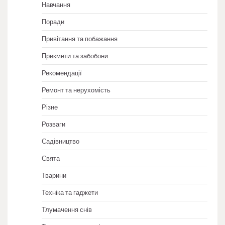
Навчання
Поради
Привітання та побажання
Прикмети та забобони
Рекомендації
Ремонт та нерухомість
Різне
Розваги
Садівництво
Свята
Тварини
Техніка та гаджети
Тлумачення снів