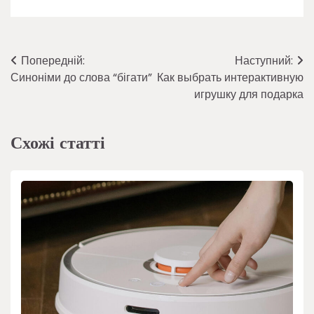
Навігація
Попередній:
Наступний:
Синоніми до слова “бігати”
Как выбрать интерактивную
записів
игрушку для подарка
Схожі статті