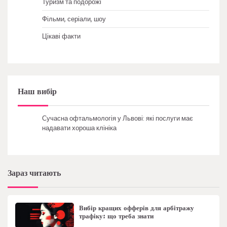
Туризм та подорожі
Фільми, серіали, шоу
Цікаві факти
Наш вибір
Сучасна офтальмологія у Львові: які послуги має
надавати хороша клініка
Зараз читають
Вибір кращих офферів для арбітражу
трафіку: що треба знати