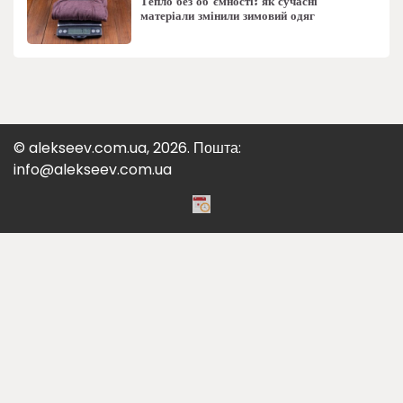
Тепло без об’ємності: як сучасні
матеріали змінили зимовий одяг
© alekseev.com.ua, 2026. Пошта:
info@alekseev.com.ua