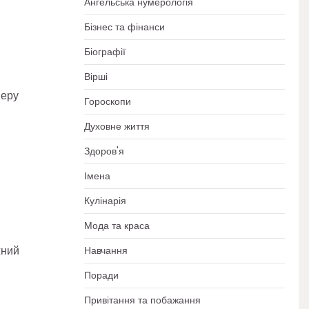
Ангельська нумерологія
Бізнес та фінанси
Біографії
Вірші
меру
Гороскопи
Духовне життя
Здоров'я
Імена
Кулінарія
Мода та краса
жний
Навчання
Поради
Привітання та побажання