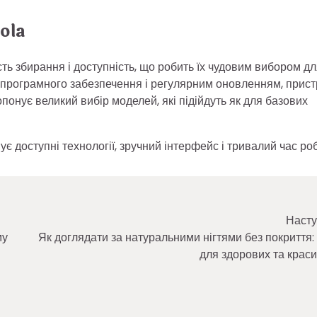
ola
ть збирання і доступність, що робить їх чудовим вибором д
ї програмного забезпечення і регулярним оновленням, прист
понує великий вибір моделей, які підійдуть як для базових
 доступні технології, зручний інтерфейс і тривалий час роб
Насту
му
Як доглядати за натуральними нігтями без покриття:
для здорових та краси