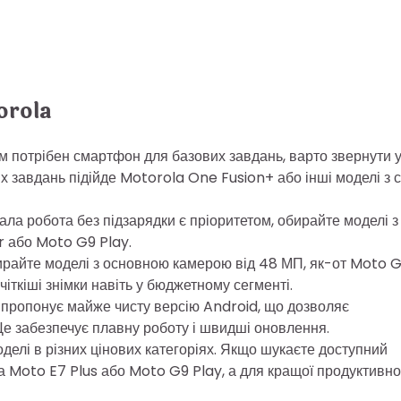
orola
м потрібен смартфон для базових завдань, варто звернути 
 завдань підійде Motorola One Fusion+ або інші моделі з с
ала робота без підзарядки є пріоритетом, обирайте моделі з
r або Moto G9 Play.
бирайте моделі з основною камерою від 48 МП, як-от Moto 
ткіші знімки навіть у бюджетному сегменті.
 пропонує майже чисту версію Android, що дозволяє
Це забезпечує плавну роботу і швидші оновлення.
делі в різних цінових категоріях. Якщо шукаєте доступний
а Moto E7 Plus або Moto G9 Play, а для кращої продуктивно