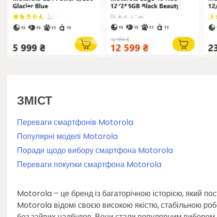
Смартфони Motorola: над
Марко Грушевський
12.11.2024
ЗМІСТ
Переваги смартфонів Motorola
Популярні моделі Motorola
Поради щодо вибору смартфона Motorola
Переваги покупки смартфона Motorola
Motorola – це бренд із багаторічною історією, який по
Motorola відомі своєю високою якістю, стабільною ро
без зайвих надбудов. Вони стали популярним вибором се