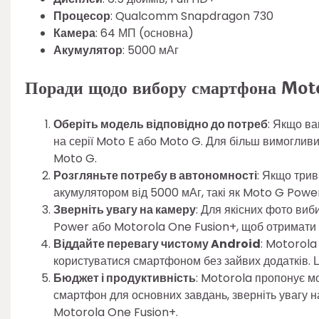
Процесор
: Qualcomm Snapdragon 730
Камера
: 64 МП (основна)
Акумулятор
: 5000 мАг
Поради щодо вибору смартфона Mot
Оберіть модель відповідно до потреб
: Якщо ва
на серії Moto E або Moto G. Для більш вимогливих
Moto G.
Розгляньте потребу в автономності
: Якщо трив
акумулятором від 5000 мАг, такі як Moto G Powe
Зверніть увагу на камеру
: Для якісних фото ви
Power або Motorola One Fusion+, щоб отримати чі
Віддайте перевагу чистому Android
: Motorola
користуватися смартфоном без зайвих додатків. 
Бюджет і продуктивність
: Motorola пропонує мо
смартфон для основних завдань, зверніть увагу н
Motorola One Fusion+.