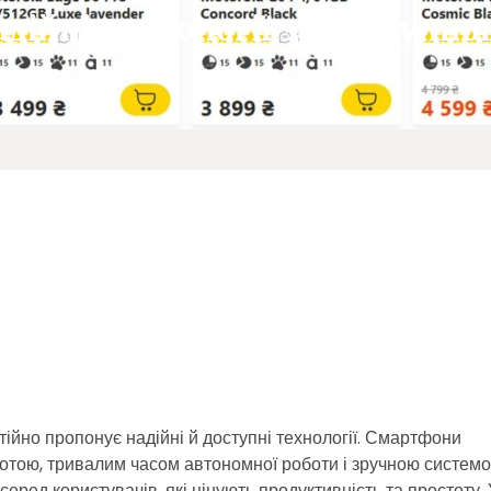
ійні технології за доступно
стійно пропонує надійні й доступні технології. Смартфони
ботою, тривалим часом автономної роботи і зручною систем
ред користувачів, які цінують продуктивність та простоту. 