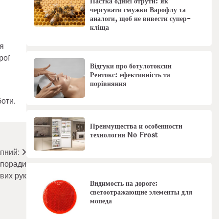
Пастка однієї отрути: як
чергувати смужки Варофлу та
аналоги, щоб не вивести супер-
кліща
ля
рої
Відгуки про ботулотоксин
Рентокс: ефективність та
порівняння
оти.
Преимущества и особенности
технологии No Frost
пний:
 поради
вих рук
Видимость на дороге:
светоотражающие элементы для
мопеда