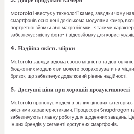
3. Добре продумані камери
Motorola інвестує у технології камер, завдяки чому нав
смартфонів оснащені декількома модулями камер, вкл
портретної зйомки або макрозйомки. З такими характер
забезпечує якісну фото- і відеозйомку для користувачів
4. Надійна якість збірки
Motorola завжди відома своєю міцністю та довговічні
бюджетних моделях ви можете розраховувати на міцний 
бризок, що забезпечує додатковий рівень надійності.
5. Доступні ціни при хорошій продуктивності
Motorola пропонує моделі в різних цінових категоріях
якісними характеристиками. Процесори Snapdragon та 
забезпечують плавну роботу для щоденних завдань. 
інших брендів у сегменті доступних смартфонів.