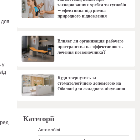
захворюваннях хребта та суглобів
– ефективна підтримка
природного відновлення
 для
Влияет ли организация рабочего
пространства на эффективность
лечения позвоночника?
 у
від
Куди звернутись за
стоматологічною допомогою на
Оболоні для складного лікування
Категорії
еред
Автомобілі