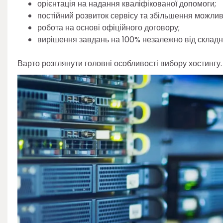
орієнтація на надання кваліфікованої допомоги;
постійний розвиток сервісу та збільшення можливо
робота на основі офіційного договору;
вирішення завдань на 100% незалежно від складно
Варто розглянути головні особливості вибору хостингу.