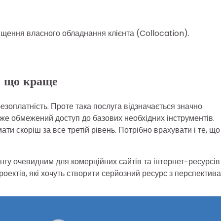
іщення власного обладнання клієнта (Collocation).
– що краще
зоплатність. Проте така послуга відзначається значно
же обмежений доступ до базових необхідних інструментів.
ти скоріш за все третій рівень. Потрібно врахувати і те, що
тингу очевидним для комерційних сайтів та інтернет-ресурсів
роектів, які хочуть створити серйозний ресурс з перспектив