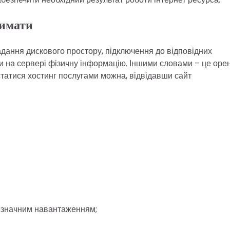
римати
адання дискового простору, підключення до відповідних
ити на сервері фізичну інформацію. Іншими словами – це оре
статися хостинг послугами можна, відвідавши сайт
із значним навантаженням;