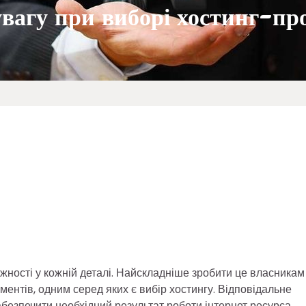
вагу при виборі хостинг-пр
ажності у кожній деталі. Найскладніше зробити це власникам
ентів, одним серед яких є вибір хостингу. Відповідальне
безпечити необхідний результат роботи інтернет ресурса.