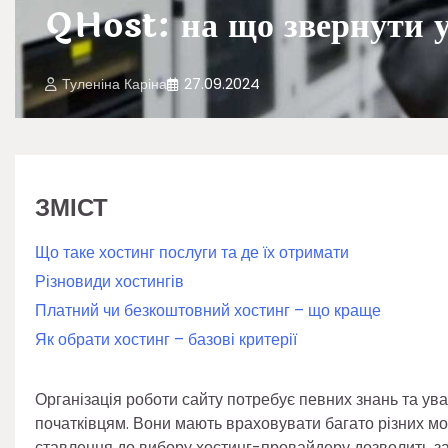
QHost: на що звернути у
Туленіна Каріна
27.09.2024
ЗМІСТ
Що таке хостинг послуги та де їх отримати
Різновиди хостингів
Платний чи безкоштовний хостинг – що краще
Як обрати хостинг – базові критерії
Організація роботи сайту потребує певних знань та ув
початківцям. Вони мають враховувати багато різних мом
ставлення до вибору хостинг-провайдеру дозволить за