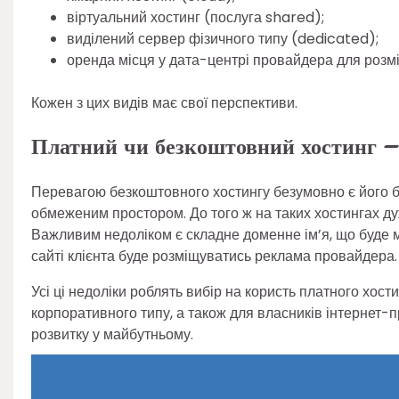
віртуальний хостинг (послуга shared);
виділений сервер фізичного типу (dedicated);
оренда місця у дата-центрі провайдера для розм
Кожен з цих видів має свої перспективи.
Платний чи безкоштовний хостинг 
Перевагою безкоштовного хостингу безумовно є його бе
обмеженим простором. До того ж на таких хостингах ду
Важливим недоліком є складне доменне ім’я, що буде ма
сайті клієнта буде розміщуватись реклама провайдера.
Усі ці недоліки роблять вибір на користь платного хос
корпоративного типу, а також для власників інтернет-п
розвитку у майбутньому.