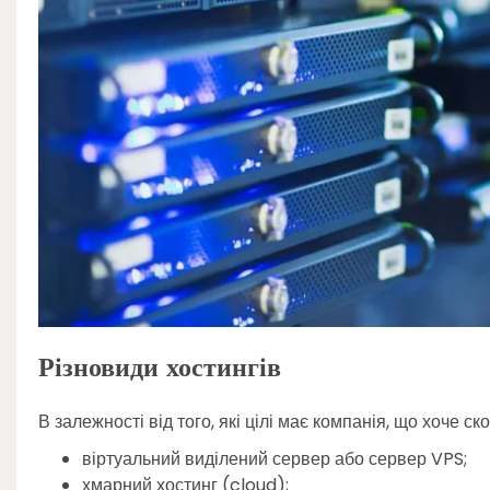
Різновиди хостингів
В залежності від того, які цілі має компанія, що хоче 
віртуальний виділений сервер або сервер VPS;
хмарний хостинг (cloud);