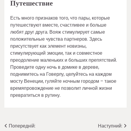
Путешествие
Есть много признаков того, что пары, которые
путешествуют вместе, счастливее и больше
любят друг друга. Вояж стимулирует самые
положительные чувства партнеров. Здесь
присутствует как элемент новизны,
стимулирующий эмоции, так и совместное
преодоление маленьких и больших препятствий.
Проведите одну ночь в домике в дереве,
поднимитесь на Говерлу, целуйтесь на каждом
мосту Венеции, гуляйте ночным городом – такое
времяпровождение не позволит личной жизни
превратиться в рутину.
Навігація
Попередній:
Наступний: