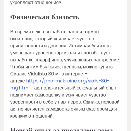
укрепляют отношения?
Физическая близость
Во время секса вырабатывается гормон
окситоцин, который усиливает чувство
привязанности и доверия. Интимная близость
уменьшает уровень кортизола и способствует
выработке эндорфинов, улучшающих настроение.
Чтобы интим был качественным, можно купить
Сиалис Vidalista 80 мг в интернет-
аптеке
https://pharmukraine.org/sialis-80-
mg.html
. Так, положительный сексуальный опыт
поднимает самооценку и усиливает чувство
уверенности в себе у партнеров. Однако, половой
акт не является самодостаточным фактором для
крепких отношений.
Новый опыт за пределами дома