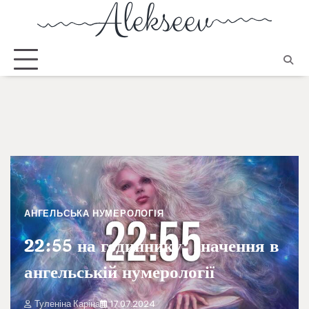
АНГЕЛЬСЬКА НУМЕРОЛОГІЯ
22:55 на годиннику: значення в
ангельській нумерології
Туленіна Каріна
17.07.2024