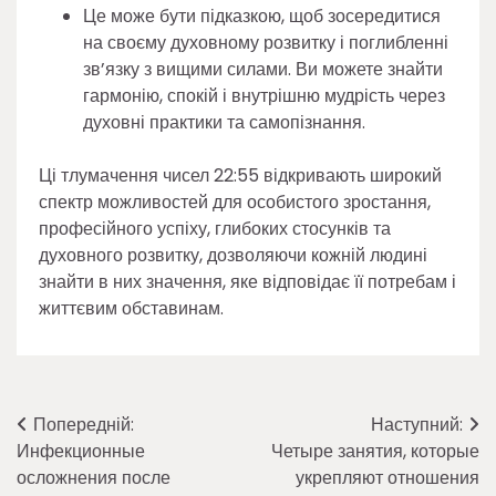
Це може бути підказкою, щоб зосередитися
на своєму духовному розвитку і поглибленні
зв’язку з вищими силами. Ви можете знайти
гармонію, спокій і внутрішню мудрість через
духовні практики та самопізнання.
Ці тлумачення чисел 22:55 відкривають широкий
спектр можливостей для особистого зростання,
професійного успіху, глибоких стосунків та
духовного розвитку, дозволяючи кожній людині
знайти в них значення, яке відповідає її потребам і
життєвим обставинам.
Навігація
Попередній:
Наступний:
Инфекционные
Четыре занятия, которые
записів
осложнения после
укрепляют отношения