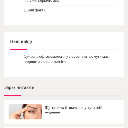
Фільми, серіали, шоу
Цікаві факти
Наш вибір
Сучасна офтальмологія у Львові: які послуги має
надавати хороша клініка
Зараз читають
Що таке та її значення у сучасній
медицині