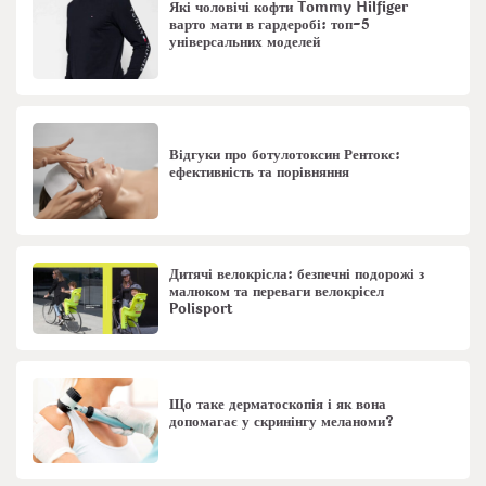
Які чоловічі кофти Tommy Hilfiger
варто мати в гардеробі: топ-5
універсальних моделей
Відгуки про ботулотоксин Рентокс:
ефективність та порівняння
Дитячі велокрісла: безпечні подорожі з
малюком та переваги велокрісел
Polisport
Що таке дерматоскопія і як вона
допомагає у скринінгу меланоми?