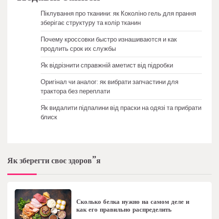
Піклування про тканини: як Коколіно гель для прання
зберігає структуру та колір тканин
Почему кроссовки быстро изнашиваются и как
продлить срок их службы
Як відрізнити справжній аметист від підробки
Оригінал чи аналог: як вибрати запчастини для
трактора без переплати
Як видалити підпалини від праски на одязі та прибрати
блиск
Як зберегти своє здоров”я
Сколько белка нужно на самом деле и
как его правильно распределить