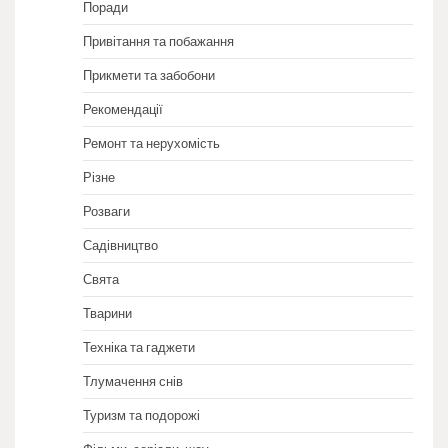
Поради
Привітання та побажання
Прикмети та забобони
Рекомендації
Ремонт та нерухомість
Різне
Розваги
Садівництво
Свята
Тварини
Техніка та гаджети
Тлумачення снів
Туризм та подорожі