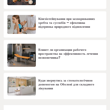
Кінезіотейпування при захворюваннях
хребта та суглобів – ефективна
підтримка природного відновлення
Влияет ли организация рабочего
пространства на эффективность лечения
позвоночника?
Куди звернутись за стоматологічною
допомогою на Оболоні для складного
лікування