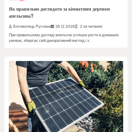
Як правильно доглядати за кімнатним деревом
апельсина?
Богомолець Руслана
25.12.2025
2 хв читання
При правильному догляді апельсин успішно росте в домашніх
умовах, зберігає свій декоративний вигляд і з…