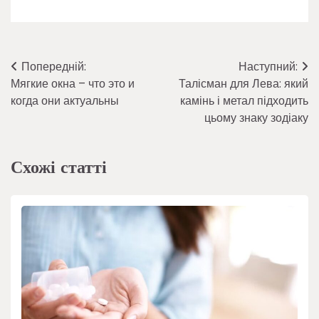
Навігація
Попередній:
Наступний:
Мягкие окна – что это и
Талісман для Лева: який
записів
когда они актуальны
камінь і метал підходить
цьому знаку зодіаку
Схожі статті