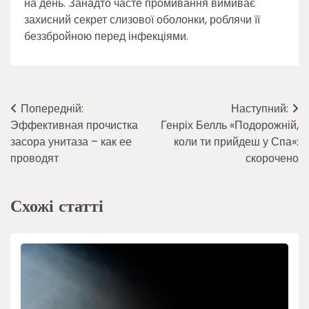
на день. Занадто часте промивання вимиває
захисний секрет слизової оболонки, роблячи її
беззбройною перед інфекціями.
Навігація
Попередній:
Наступний:
Эффективная прочистка
Генріх Белль «Подорожній,
записів
засора унитаза – как ее
коли ти прийдеш у Спа»:
проводят
скорочено
Схожі статті