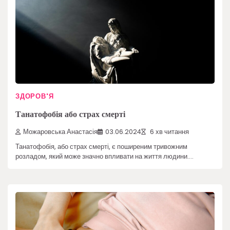
ЗДОРОВ'Я
Танатофобія або страх смерті
Можаровська Анастасія
03.06.2024
6 хв читання
Танатофобія, або страх смерті, є поширеним тривожним
розладом, який може значно впливати на життя людини.…