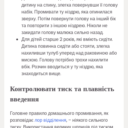
дитину на спину, злегка повернувши її голову
набік. Промивати ту ніздрю, яка опинилася
зверху. Потім повернути голову на інший бік
та повторити з іншою ніздрею. Ніколи не
закидати голову малюка сильно назад.
Для дітей старше 2 років, які вміють сидіти.
Дитина повинна сидіти або стояти, злегка
нахиливши тулуб уперед над раковиною або
мискою. Голову потрібно трохи нахилити
вбік. Розчин вводиться у ту ніздрю, яка
знаходиться вище.
Контролювати тиск та плавність
введення
Головне правило домашнього промивання, як
розповідає
лор відділення
, – ніякого сильного
тиску. Використання великих шприців під тиском