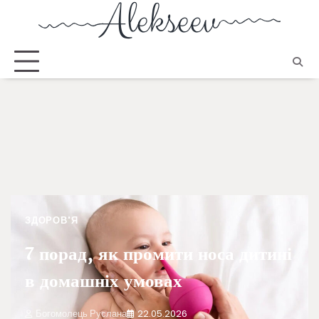
ЗДОРОВ'Я
7 порад, як промити носа дитині
в домашніх умовах
Богомолець Руслана
22.05.2026