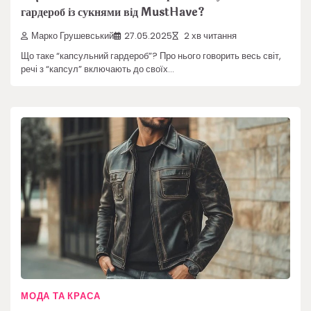
гардероб із сукнями від MustHave?
Марко Грушевський
27.05.2025
2 хв читання
Що таке “капсульний гардероб”? Про нього говорить весь світ,
речі з “капсул” включають до своїх…
МОДА ТА КРАСА