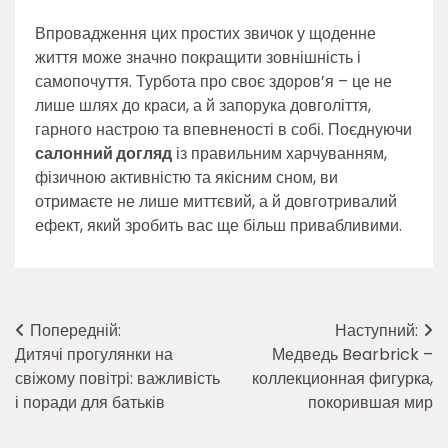
Впровадження цих простих звичок у щоденне
життя може значно покращити зовнішність і
самопочуття. Турбота про своє здоров’я – це не
лише шлях до краси, а й запорука довголіття,
гарного настрою та впевненості в собі. Поєднуючи
салонний догляд
із правильним харчуванням,
фізичною активністю та якісним сном, ви
отримаєте не лише миттєвий, а й довготривалий
ефект, який зробить вас ще більш привабливими.
Навігація
Попередній:
Наступний:
Дитячі прогулянки на
Медведь Bearbrick –
записів
свіжому повітрі: важливість
коллекционная фигурка,
і поради для батьків
покорившая мир