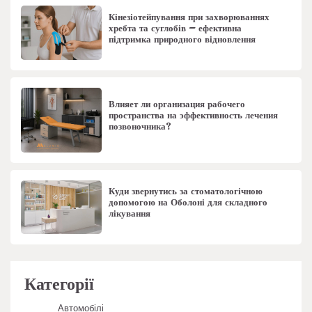
Кінезіотейпування при захворюваннях
хребта та суглобів – ефективна
підтримка природного відновлення
Влияет ли организация рабочего
пространства на эффективность лечения
позвоночника?
Куди звернутись за стоматологічною
допомогою на Оболоні для складного
лікування
Категорії
Автомобілі