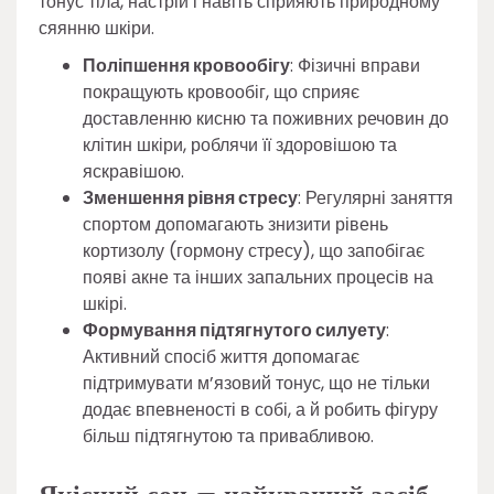
тонус тіла, настрій і навіть сприяють природному
сяянню шкіри.
Поліпшення кровообігу
: Фізичні вправи
покращують кровообіг, що сприяє
доставленню кисню та поживних речовин до
клітин шкіри, роблячи її здоровішою та
яскравішою.
Зменшення рівня стресу
: Регулярні заняття
спортом допомагають знизити рівень
кортизолу (гормону стресу), що запобігає
появі акне та інших запальних процесів на
шкірі.
Формування підтягнутого силуету
:
Активний спосіб життя допомагає
підтримувати м’язовий тонус, що не тільки
додає впевненості в собі, а й робить фігуру
більш підтягнутою та привабливою.