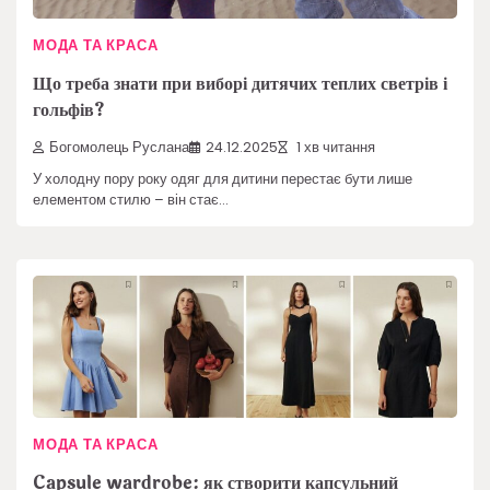
МОДА ТА КРАСА
Що треба знати при виборі дитячих теплих светрів і
гольфів?
Богомолець Руслана
24.12.2025
1 хв читання
У холодну пору року одяг для дитини перестає бути лише
елементом стилю – він стає…
МОДА ТА КРАСА
Capsule wardrobe: як створити капсульний