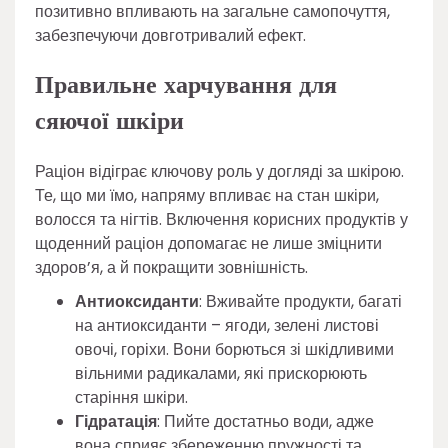
позитивно впливають на загальне самопочуття,
забезпечуючи довготривалий ефект.
Правильне харчування для
сяючої шкіри
Раціон відіграє ключову роль у догляді за шкірою.
Те, що ми їмо, напряму впливає на стан шкіри,
волосся та нігтів. Включення корисних продуктів у
щоденний раціон допомагає не лише зміцнити
здоров’я, а й покращити зовнішність.
Антиоксиданти
: Вживайте продукти, багаті
на антиоксиданти – ягоди, зелені листові
овочі, горіхи. Вони борються зі шкідливими
вільними радикалами, які прискорюють
старіння шкіри.
Гідратація
: Пийте достатньо води, адже
вона сприяє збереженню пружності та