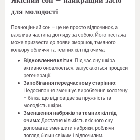
Якісний сон – найкращий засіб
для молодості
Повноцінний сон – це не просто відпочинок, а
важлива частина догляду за собою. Його нестача
може призвести до появи зморшок, тьмяного
кольору обличчя та темних кіл під очима.
Відновлення клітин
: Під час сну шкіра
активно оновлюється, запускаються процеси
регенерації.
Запобігання передчасному старінню
:
Недосипання зменшує вироблення колагену
– білка, що відповідає за пружність та
молодість шкіри.
Зменшення набряків та темних кіл під
очима
: Достатня кількість якісного сну
допомагає зменшити набряки, роблячи
погляд більш свіжим і відпочилим.