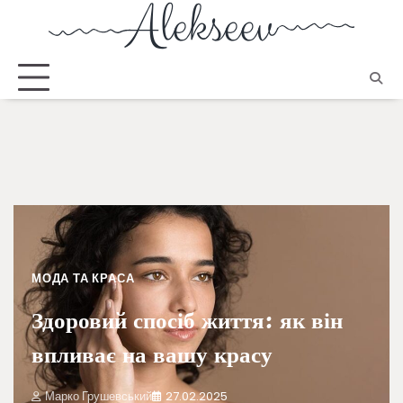
МОДА ТА КРАСА
Здоровий спосіб життя: як він
впливає на вашу красу
Марко Грушевський
27.02.2025