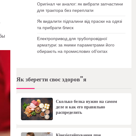
Оригінал чи аналог: як вибрати запчастини
для трактора без переплати
а
Як видалити підпалини від праски на одязі
та прибрати блиск
обы
Електропривод для трубопровідної
арматури: за якими параметрами його
обирають на промислових об’єктах
Як зберегти своє здоров”я
Сколько белка нужно на самом
деле и как его правильно
распределить
Кінезіотейпування при