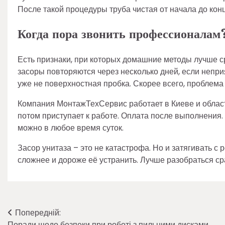
После такой процедуры труба чистая от начала до конц
Когда пора звонить профессионалам
Есть признаки, при которых домашние методы лучше ср
засоры повторяются через несколько дней, если непри
уже не поверхностная пробка. Скорее всего, проблема 
Компания МонтажТехСервис работает в Киеве и области
потом приступает к работе. Оплата после выполнения.
можно в любое время суток.
Засор унитаза – это не катастрофа. Но и затягивать с 
сложнее и дороже её устранить. Лучше разобраться ср
Навігація
Попередній:
Поради щодо безпеки при роботі з пильними дисками