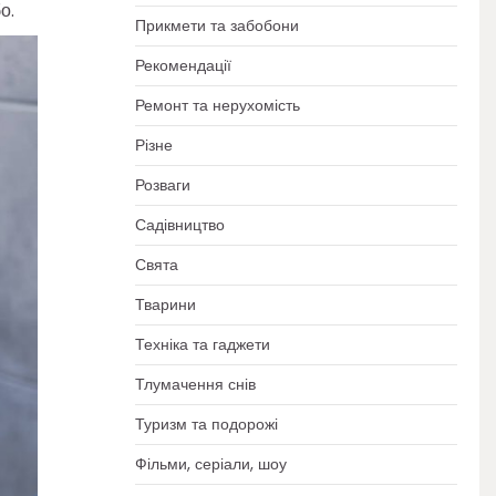
о.
Прикмети та забобони
Рекомендації
Ремонт та нерухомість
Різне
Розваги
Садівництво
Свята
Тварини
Техніка та гаджети
Тлумачення снів
Туризм та подорожі
Фільми, серіали, шоу