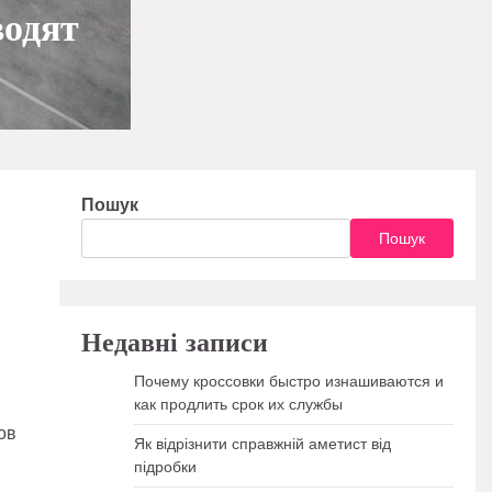
водят
Пошук
Пошук
Недавні записи
Почему кроссовки быстро изнашиваются и
как продлить срок их службы
ов
Як відрізнити справжній аметист від
підробки