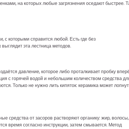
енками, на которых любые загрязнения оседают быстрее. 
, с которыми справится любой. Есть где без
 выглядит эта лестница методов.
здаётся давление, которое либо проталкивает пробку вперё
ация с горячей водой и небольшим количеством средства дл
ся. Только не нужно лить кипяток: керамика может лопнут
ые средства от засоров растворяют органику: жир, волосы,
тся время согласно инструкции, затем смывается. Метод