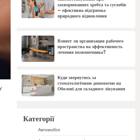
захворюваннях хребта та суглобів
– ефективна підтримка
природного відновлення
Влияет ли организация рабочего
пространства на эффективность
лечения позвоночника?
Куди звернутись за
стоматологічною допомогою на
у
Оболоні для складного лікування
Категорії
Автомобілі