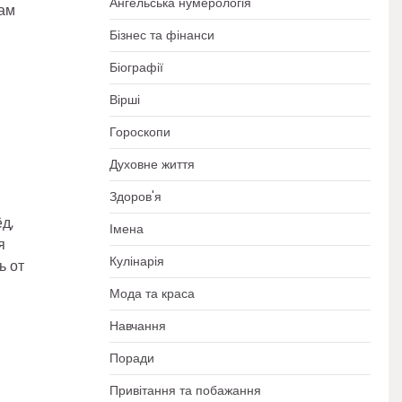
Ангельська нумерологія
Там
Бізнес та фінанси
Біографії
Вірші
Гороскопи
Духовне життя
Здоров'я
д,
Імена
я
Кулінарія
ь от
Мода та краса
Навчання
Поради
Привітання та побажання