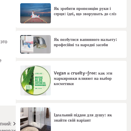
Як зробити пропозицію руки і
серця: ідеї, що зворушать до сліз
Як позбутися вапняного нальоту:
 это
професійні та народні засоби
е
Vegan и cruelty-free: как эти
маркировки влияют на выбор
косметики
Ідеальний піддон для душу: як
знайти свій варіант
пний:
 умовах