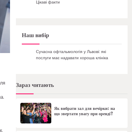
Цікаві факти
Наш вибір
Сучасна офтальмологія у Львові: які
послуги має надавати хороша клініка
для
Зараз читають
а.
Як вибрати зал для вечірки: на
що звертати увагу при оренді?
х.