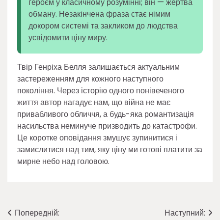
героєм у класичному розумінні; він — жертва
обману. Незакінчена фраза стає німим
докором системі та закликом до людства
усвідомити ціну миру.
Твір Генріха Белля залишається актуальним
застереженням для кожного наступного
покоління. Через історію одного понівеченого
життя автор нагадує нам, що війна не має
привабливого обличчя, а будь-яка романтизація
насильства неминуче призводить до катастрофи.
Це коротке оповідання змушує зупинитися і
замислитися над тим, яку ціну ми готові платити за
мирне небо над головою.
Навігація
Попередній:
Наступний: