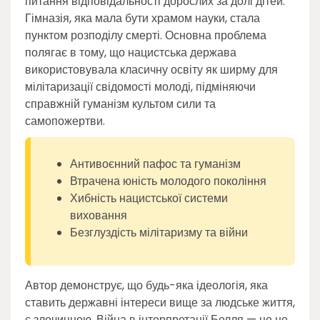
питання відповідальності дорослих за долі дітей.
Гімназія, яка мала бути храмом науки, стала
пунктом розподілу смерті. Основна проблема
полягає в тому, що нацистська держава
використовувала класичну освіту як ширму для
мілітаризації свідомості молоді, підміняючи
справжній гуманізм культом сили та
самопожертви.
Антивоєнний пафос та гуманізм
Втрачена юність молодого покоління
Хибність нацистської системи
виховання
Безглуздість мілітаризму та війни
Автор демонструє, що будь-яка ідеологія, яка
ставить державні інтереси вище за людське життя,
є злочинною. Війна в інтерпретації Белля — це не