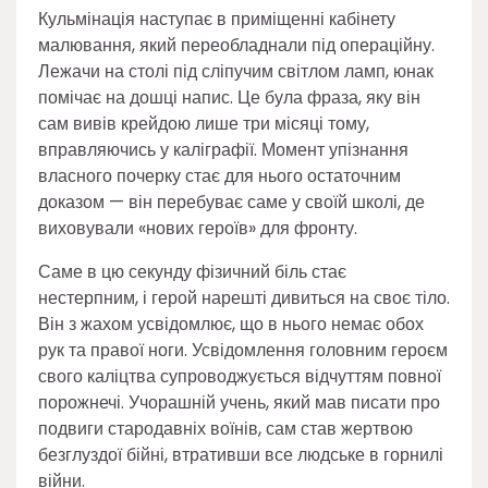
Кульмінація наступає в приміщенні кабінету
малювання, який переобладнали під операційну.
Лежачи на столі під сліпучим світлом ламп, юнак
помічає на дошці напис. Це була фраза, яку він
сам вивів крейдою лише три місяці тому,
вправляючись у каліграфії. Момент упізнання
власного почерку стає для нього остаточним
доказом — він перебуває саме у своїй школі, де
виховували «нових героїв» для фронту.
Саме в цю секунду фізичний біль стає
нестерпним, і герой нарешті дивиться на своє тіло.
Він з жахом усвідомлює, що в нього немає обох
рук та правої ноги. Усвідомлення головним героєм
свого каліцтва супроводжується відчуттям повної
порожнечі. Учорашній учень, який мав писати про
подвиги стародавніх воїнів, сам став жертвою
безглуздої бійні, втративши все людське в горнилі
війни.