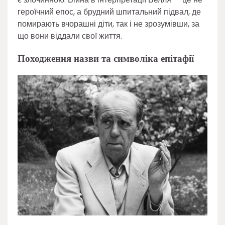
героїчний епос, а брудний шпитальний підвал, де
помирають вчорашні діти, так і не зрозумівши, за
що вони віддали свої життя.
Походження назви та символіка епітафії