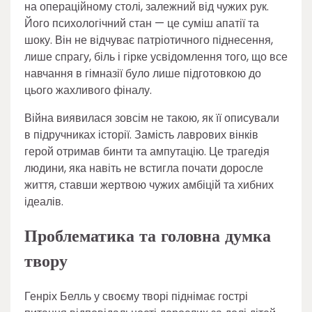
на операційному столі, залежний від чужих рук.
Його психологічний стан — це суміш апатії та
шоку. Він не відчуває патріотичного піднесення,
лише спрагу, біль і гірке усвідомлення того, що все
навчання в гімназії було лише підготовкою до
цього жахливого фіналу.
Війна виявилася зовсім не такою, як її описували
в підручниках історії. Замість лаврових вінків
герой отримав бинти та ампутацію. Це трагедія
людини, яка навіть не встигла почати доросле
життя, ставши жертвою чужих амбіцій та хибних
ідеалів.
Проблематика та головна думка
твору
Генріх Белль у своєму творі піднімає гострі