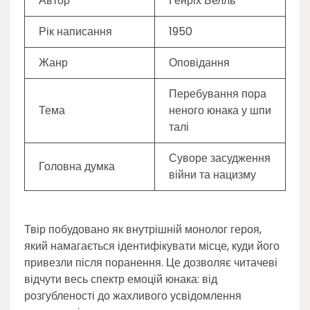
Автор
Генріх Белль
Рік написання
1950
Жанр
Оповідання
Перебування пора
Тема
неного юнака у шпи
талі
Суворе засудження
Головна думка
війни та нацизму
Твір побудовано як внутрішній монолог героя,
який намагається ідентифікувати місце, куди його
привезли після поранення. Це дозволяє читачеві
відчути весь спектр емоцій юнака: від
розгубленості до жахливого усвідомлення