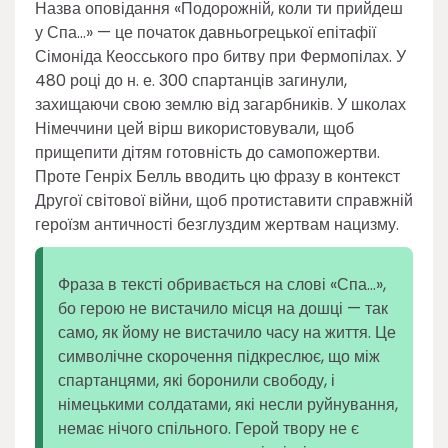
Назва оповідання «Подорожній, коли ти прийдеш
у Спа…» — це початок давньогрецької епітафії
Сімоніда Кеосського про битву при Фермопілах. У
480 році до н. е. 300 спартанців загинули,
захищаючи свою землю від загарбників. У школах
Німеччини цей вірш використовували, щоб
прищепити дітям готовність до самопожертви.
Проте Генріх Белль вводить цю фразу в контекст
Другої світової війни, щоб протиставити справжній
героїзм античності безглуздим жертвам нацизму.
Фраза в тексті обривається на слові «Спа…»,
бо герою не вистачило місця на дошці — так
само, як йому не вистачило часу на життя. Це
символічне скорочення підкреслює, що між
спартанцями, які боронили свободу, і
німецькими солдатами, які несли руйнування,
немає нічого спільного. Герой твору не є