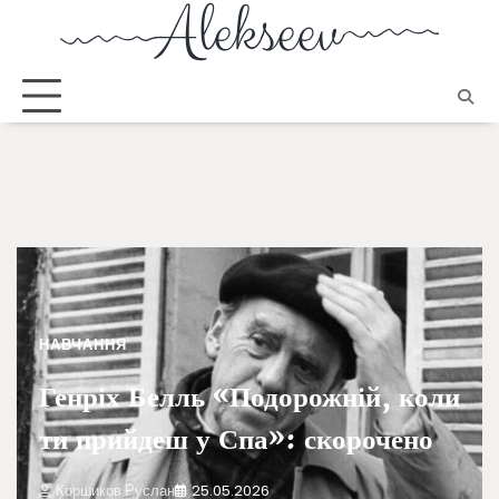
НАВЧАННЯ
Генріх Белль «Подорожній, коли
ти прийдеш у Спа»: скорочено
Коршиков Руслан
25.05.2026