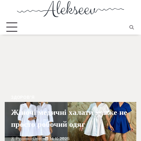
ЗДОРОВ'Я
Жіночі медичні халати – вже не
просто робочий одяг
Руденко Олеся
14.10.2025