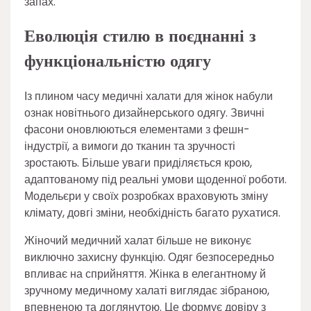
запах.
Еволюція стилю в поєднанні з
функціональністю одягу
Із плином часу медичні халати для жінок набули
ознак новітнього дизайнерського одягу. Звичні
фасони оновлюються елементами з фешн-
індустрії, а вимоги до тканин та зручності
зростають. Більше уваги приділяється крою,
адаптованому під реальні умови щоденної роботи.
Модельєри у своїх розробках враховують зміну
клімату, довгі зміни, необхідність багато рухатися.
Жіночий медичний халат більше не виконує
виключно захисну функцію. Одяг безпосередньо
впливає на сприйняття. Жінка в елегантному й
зручному медичному халаті виглядає зібраною,
впевненою та доглянутою. Це формує довіру з