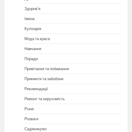
Здоров'я
Імена
Кулінарія
Мода та краса
Навчання
Поради
Привітання та побажання
Прикмети та забобони
Рекомендації
Ремонт та нерухомість
Різне
Розваги
Садівництво