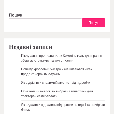
Пошук
Пошук
Недавні записи
Піклування про тканини: як Коколіно гель для прання
зберігає структуру та колір тканин
Почему кроссовки быстро изнашиваются и как
продлить срок их службы
Як відрізнити справжній аметист від підробки
Оригінал чи аналог: як вибрати запчастини для
трактора без переплати
Як видалити підпалини від праски на одязі та прибрати
блиск