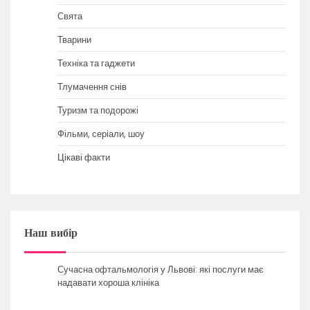
Свята
Тварини
Техніка та гаджети
Тлумачення снів
Туризм та подорожі
Фільми, серіали, шоу
Цікаві факти
Наш вибір
Сучасна офтальмологія у Львові: які послуги має
надавати хороша клініка