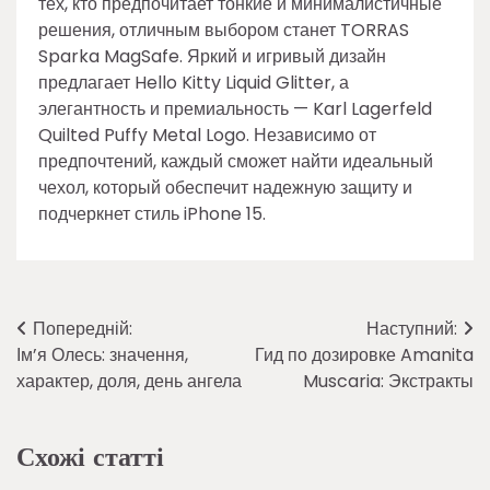
тех, кто предпочитает тонкие и минималистичные
решения, отличным выбором станет TORRAS
Sparka MagSafe. Яркий и игривый дизайн
предлагает Hello Kitty Liquid Glitter, а
элегантность и премиальность — Karl Lagerfeld
Quilted Puffy Metal Logo. Независимо от
предпочтений, каждый сможет найти идеальный
чехол, который обеспечит надежную защиту и
подчеркнет стиль iPhone 15.
Навігація
Попередній:
Наступний:
Ім’я Олесь: значення,
Гид по дозировке Amanita
записів
характер, доля, день ангела
Muscaria: Экстракты
Схожі статті