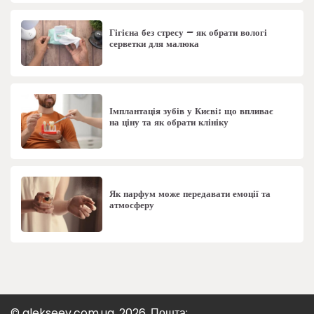
Гігієна без стресу – як обрати вологі
серветки для малюка
Імплантація зубів у Києві: що впливає
на ціну та як обрати клініку
Як парфум може передавати емоції та
атмосферу
© alekseev.com.ua, 2026. Пошта: