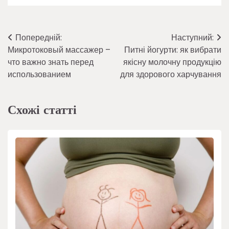
Навігація
Попередній:
Наступний:
Микротоковый массажер –
Питні йогурти: як вибрати
записів
что важно знать перед
якісну молочну продукцію
использованием
для здорового харчування
Схожі статті