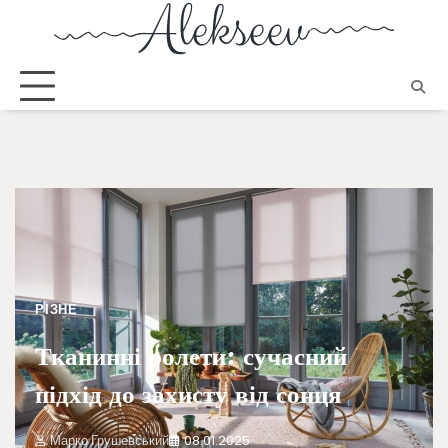
РІЗНЕ
Тканинні ролети: сучасний
підхід до захисту від сонця
Марко Грушевський
08.01.2025