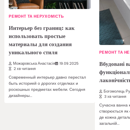
РЕМОНТ ТА НЕРУХОМІСТЬ
Интерьер без границ: как
использовать простые
материалы для создания
уникального стиля
РЕМОНТ ТА Н
Вбудовані в
Можаровська Анастасія
19.09.2025
2 хв читання
функціональ
Современный интерьер давно перестал
лаконічніст
быть историей о дорогих отделках и
роскошных предметах мебели. Сегодня
Богомолець Р
дизайнеры…
3 хв читання
Сучасна ванна к
створюється як 
де кожна деталь
загальній…