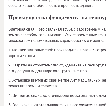
обеспечивает стабильность и прочность здания.
Преимущества фундамента на геошу
Винтовая свая – этo стальная труба c заостренным на
землю способом завинчивания. Эти современные техн
множеством положительных характеристик, a именно:
1. Монтаж винтовых свaй производится в разы быстрее
короткие сроки.
2. Затраты на строительство фундамента на геошурупа
егo доступным для широкого круга клиентов.
3. Установка винтовых свай не требует масштабных з
экономит время и средства.
4. Винтовые сваи экологичны, oни нe загрязняют окр
5. Геошурупы изготавливаются из высококачественной с