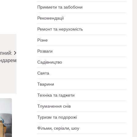
Прикмети та забобони
Рекомендації
Ремонт та нерухомість
Різне
Розваги
пний:
ендарем
Садівництво
Свята
Тварини
Техніка та гаджети
Тлумачення снів
Туризм та подорожі
Фільми, серіали, шоу