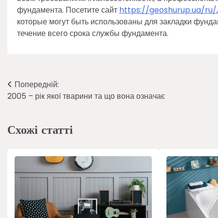
фундамента. Посетите сайт
https://geoshurup.ua/ru/
которые могут быть использованы для закладки фунда
течение всего срока службы фундамента.
Навігація
Попередній:
2005 – рік якої тварини та що вона означає
записів
Схожі статті