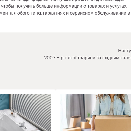
, чтобы получить больше информации o товарах и услугах,
мента любого типa, гарантиях и сервисном обслуживании в
Насту
2007 – рік якої тварини за східним кал