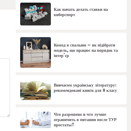
Как начать делать ставки на
киберспорт
Комод в спальню – як підібрати
модель, що працює на порядок та
інтер’єр
Вивчаємо українську літературу:
рекомендовані книги для 8 класу
Что разрешено и что лучше
ограничить в питании после ТУР
простаты?