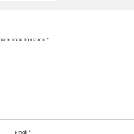
зкові поля позначені
*
Email
*