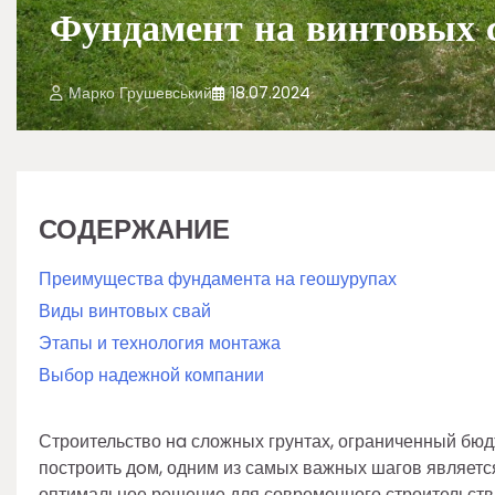
Фундамент на винтовых с
Марко Грушевський
18.07.2024
СОДЕРЖАНИЕ
Преимущества фундамента на геошурупах
Виды винтовых свай
Этапы и технология монтажа
Выбор надежной компании
Строительство нa сложных грунтах, ограниченный бюд
построить дoм, одним из самых важных шагов являетс
оптимальное решение для современного строительств