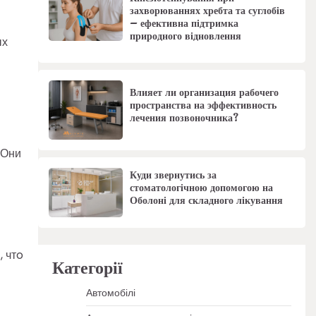
захворюваннях хребта та суглобів
– ефективна підтримка
природного відновлення
ых
Влияет ли организация рабочего
пространства на эффективность
лечения позвоночника?
 Они
Куди звернутись за
стоматологічною допомогою на
Оболоні для складного лікування
, чтo
Категорії
Автомобілі