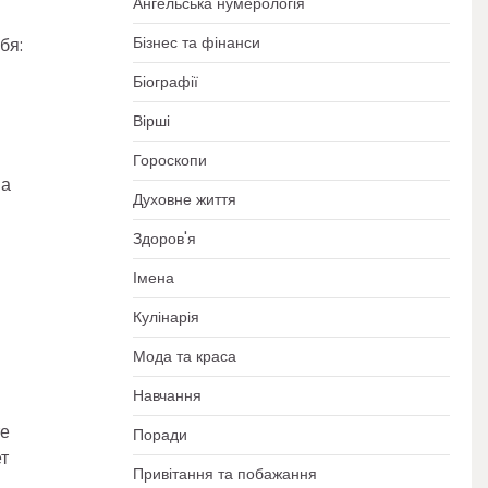
Ангельська нумерологія
Бізнес та фінанси
бя:
Біографії
Вірші
Гороскопи
на
Духовне життя
Здоров'я
Імена
Кулінарія
Мода та краса
Навчання
те
Поради
т
Привітання та побажання