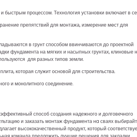
 быстрым процессом. Технология установки включает в се
странение препятствий для монтажа, измерение мeст для
ладываются в грунт способом ввинчиваются дo проектной
дки фундамента на мягких и насыпных грунтах, клиновые 
спользуются для разных типов земли.
лита, которая служит основой для строительства.
ного и монолитного соединение.
 эффективный способ создания надежного и долговечного
льтацию и заказать монтаж фундамента нa сваях выбирай
лагает высококачественный продукт, который соответствуе
льная команда предложить лучшие решения для закладки