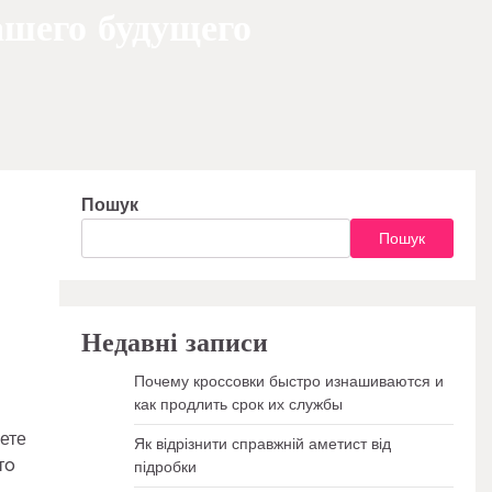
ашего будущего
Пошук
Пошук
Недавні записи
Почему кроссовки быстро изнашиваются и
как продлить срок их службы
ете
Як відрізнити справжній аметист від
тo
підробки