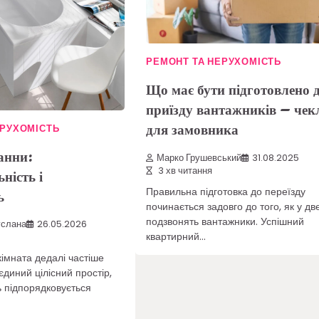
РЕМОНТ ТА НЕРУХОМІСТЬ
Що має бути підготовлено 
приїзду вантажників – чек
для замовника
ЕРУХОМІСТЬ
анни:
Марко Грушевський
31.08.2025
3 хв читання
ність і
Правильна підготовка до переїзду
ь
починається задовго до того, як у дв
подзвонять вантажники. Успішний
услана
26.05.2026
квартирний…
імната дедалі частіше
єдиний цілісний простір,
 підпорядковується