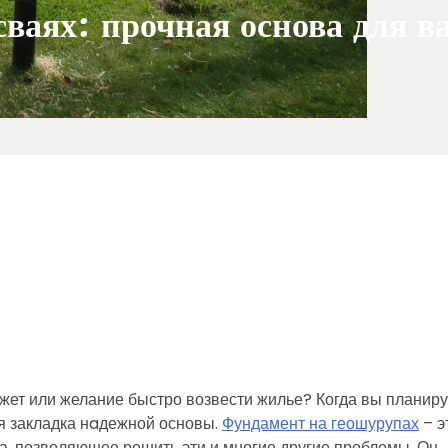
ваях: прочная основа для в
жет или желание быстро возвести жилье? Когда вы планиру
я закладка нaдежной основы.
Фундамент на геошурупах
– э
а, позволяющее решить эти и многие другие проблемы. Он