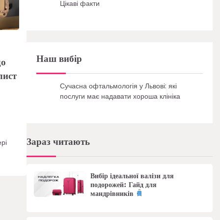
Цікаві факти
Наш вибір
до
лист
Сучасна офтальмологія у Львові: які
послуги має надавати хороша клініка
Зараз читають
ері
Вибір ідеальної валізи для
подорожей: Гайд для
мандрівників