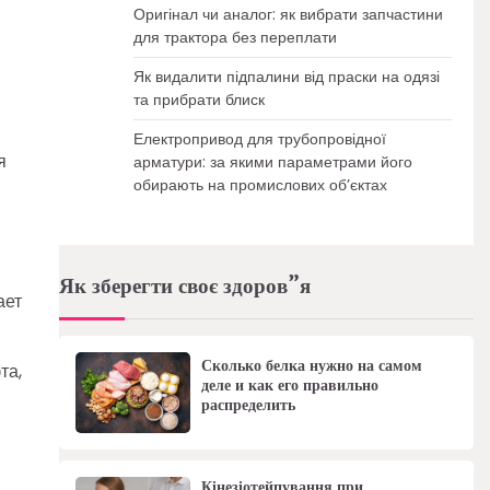
Оригінал чи аналог: як вибрати запчастини
для трактора без переплати
Як видалити підпалини від праски на одязі
та прибрати блиск
Електропривод для трубопровідної
я
арматури: за якими параметрами його
обирають на промислових об’єктах
Як зберегти своє здоров”я
ает
Сколько белка нужно на самом
та,
деле и как его правильно
распределить
Кінезіотейпування при