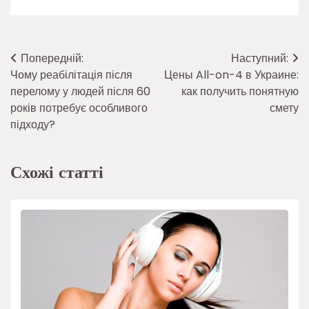
Навігація
Попередній:
Наступний:
Чому реабілітація після
Цены All-on-4 в Украине:
записів
перелому у людей після 60
как получить понятную
років потребує особливого
смету
підходу?
Схожі статті