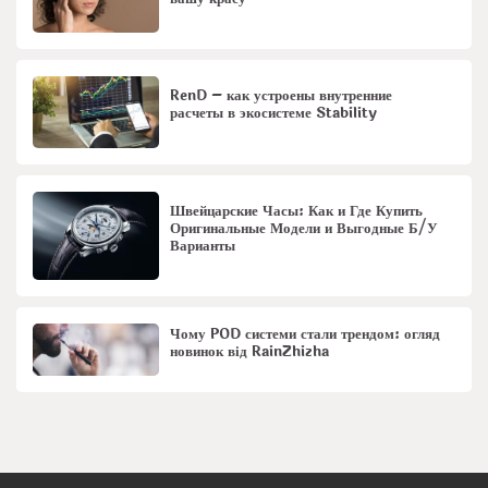
RenD – как устроены внутренние
расчеты в экосистеме Stability
Швейцарские Часы: Как и Где Купить
Оригинальные Модели и Выгодные Б/У
Варианты
Чому POD системи стали трендом: огляд
новинок від RainZhizha