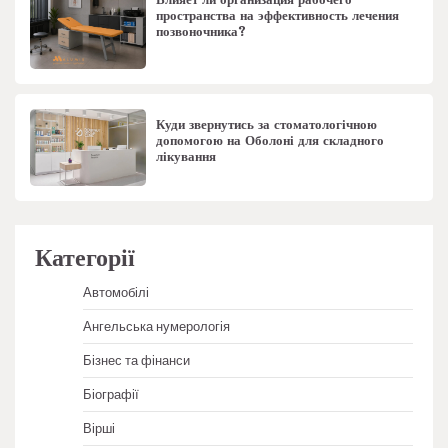
пространства на эффективность лечения
позвоночника?
Куди звернутись за стоматологічною
допомогою на Оболоні для складного
лікування
Категорії
Автомобілі
Ангельська нумерологія
Бізнес та фінанси
Біографії
Вірші