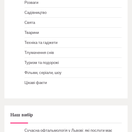
Розваги
Садівництво
Свята
Тварини
Техніка та гаджети
Тлумачення снів
Туризм та подорожі
Фільми, серіали, шоу
Цікаві факти
Наш вибір
Сучасна офтальмологія у Львові: які послуги має