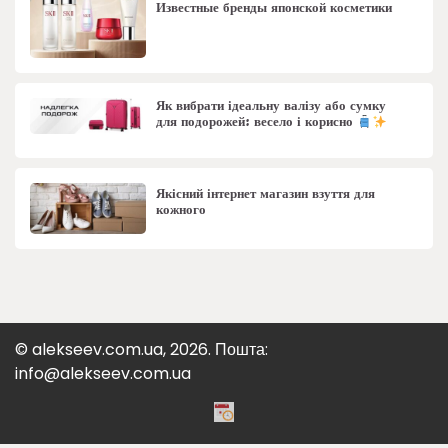
Известные бренды японской косметики
Як вибрати ідеальну валізу або сумку
для подорожей: весело і корисно
Якісний інтернет магазин взуття для
кожного
© alekseev.com.ua, 2026. Пошта:
info@alekseev.com.ua