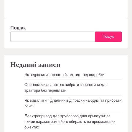
Пошук
Пошук
Недавні записи
Як відрізнити справжній аметист від підробки
Оригінал чи аналог: як вибрати запчастини для
трактора без переплати
Як видалити підпалини від праски на одязі та прибрати
блиск
Електропривод для трубопровідної арматури: за
якими параметрами його обирають на промислових
об’єктах