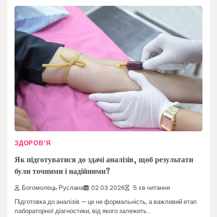
ЗДОРОВ'Я
Як підготуватися до здачі аналізів, щоб результати
були точними і надійними?
Богомолець Руслана
02.03.2026
5 хв читання
Підготовка до аналізів — це не формальність, а важливий етап
лабораторної діагностики, від якого залежить…