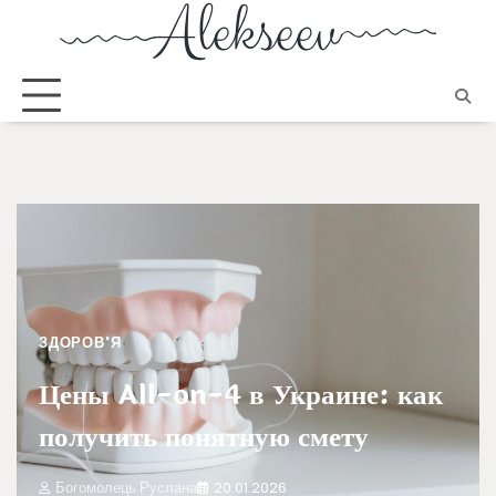
ЗДОРОВ'Я
Цены All-on-4 в Украине: как
получить понятную смету
Богомолець Руслана
20.01.2026