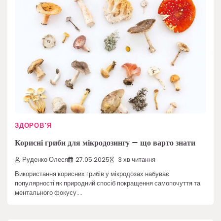
ЗДОРОВ'Я
Корисні гриби для мікродозингу – що варто знати
Руденко Олеся
27.05.2025
3 хв читання
Використання корисних грибів у мікродозах набуває
популярності як природний спосіб покращення самопочуття та
ментального фокусу.…