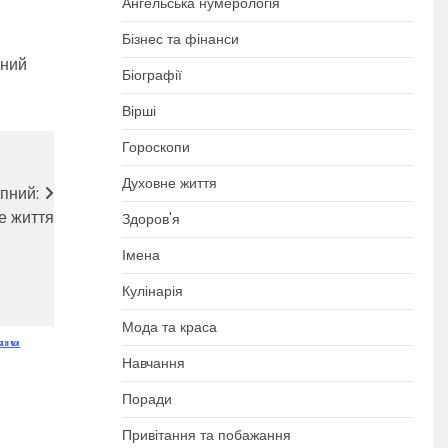
Ангельська нумерологія
Бізнес та фінанси
рний
Біографії
Вірші
Гороскопи
Духовне життя
пний:
е життя
Здоров'я
Імена
Кулінарія
Мода та краса
Навчання
Поради
к
Привітання та побажання