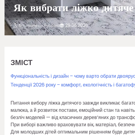
Як вибрати ліжко дитяче
Богомолець Руслана
29.05.2026
ЗМІСТ
Функціональність і дизайн – чому варто обрати двояру
Тенденції 2026 року – комфорт, екологічність і багато
Питання вибору ліжка дитячого завжди викликає багато 
малюка, а й розвиток постави, емоційний стан та навіт
безліч моделей — від класичних дерев’яних до трансфо
При виборі важливо враховувати вік, матеріал, безпечні
Для молодших дітей оптимальним рішенням буде дитяче