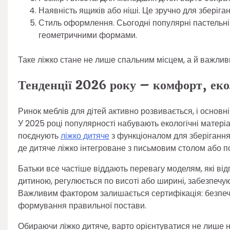
Наявність ящиків або ніші. Це зручно для зберіган
Стиль оформлення. Сьогодні популярні пастельні в
геометричними формами.
Таке ліжко стане не лише спальним місцем, а й важлив
Тенденції 2026 року – комфорт, еко
Ринок меблів для дітей активно розвивається, і основ
У 2025 році популярності набувають екологічні матері
поєднують
ліжко дитяче
з функціоналом для зберігання,
де дитяче ліжко інтегроване з письмовим столом або 
Батьки все частіше віддають перевагу моделям, які від
дитиною, регулюється по висоті або ширині, забезпечу
Важливим фактором залишається сертифікація: безпечні
формування правильної постави.
Обираючи ліжко дитяче, варто орієнтуватися не лише на 