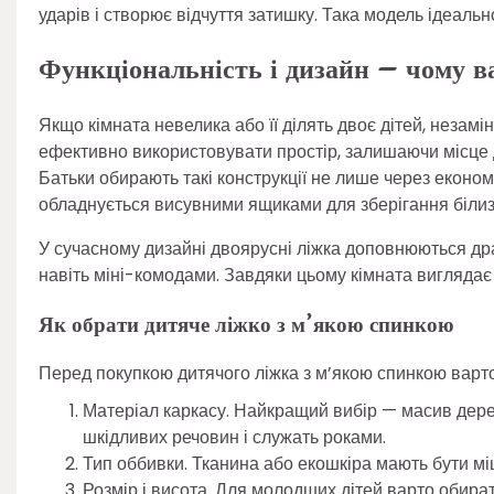
ударів і створює відчуття затишку. Така модель ідеальн
Функціональність і дизайн – чому в
Якщо кімната невелика або її ділять двоє дітей, незам
ефективно використовувати простір, залишаючи місце д
Батьки обирають такі конструкції не лише через економі
обладнується висувними ящиками для зберігання білизн
У сучасному дизайні двоярусні ліжка доповнюються др
навіть міні-комодами. Завдяки цьому кімната виглядає
Як обрати дитяче ліжко з м’якою спинкою
Перед покупкою дитячого ліжка з м’якою спинкою варто
Матеріал каркасу. Найкращий вибір — масив дере
шкідливих речовин і служать роками.
Тип оббивки. Тканина або екошкіра мають бути мі
Розмір і висота. Для молодших дітей варто обирати