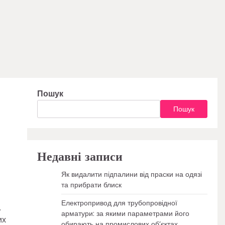
Пошук
Пошук
Недавні записи
Як видалити підпалини від праски на одязі
та прибрати блиск
Електропривод для трубопровідної
.
арматури: за якими параметрами його
их
обирають на промислових об’єктах