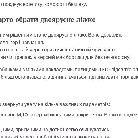
о поєднує естетику, комфорт і безпеку.
арто обрати двоярусне ліжко
інним рішенням стане двоярусне ліжко. Воно дозволяє
ля ігор і навчання.
ю площі, а й через практичність: нижній ярус часто
и чи іграшок, а верхній має бортики для безпечного сну.
абинками з м’якими накладками, полицями, LED-підсвіткою 
 більш організовано, а дитина вчиться підтримувати порядок
 звернути увагу на кілька важливих параметрів:
ва або МДФ із сертифікованими покриттями. Вони не виділ
цними, приємними на дотик і легко очищуватись.
 низькі моделі, щоб мінімізувати ризик падіння.