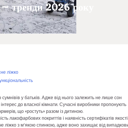
 – тренди 2026 року
сне ліжко
функціональність
сумнівів у батьків. Адже від нього залежить не лише сон
ь інтерес до власної кімнати. Сучасні виробники пропонують
рмерів, що «ростуть» разом із дитиною.
сть лакофарбових покриттів і наявність сертифікатів якості
 ліжко з м’якою спинкою, адже воно захищає від випадков