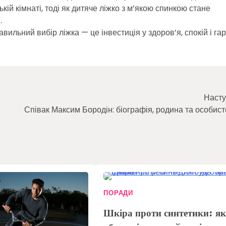
й кімнаті, тоді як дитяче ліжко з м’якою спинкою стане
.
авильний вибір ліжка — це інвестиція у здоров’я, спокій і га
Насту
Співак Максим Бородін: біографія, родина та особист
ПОРАДИ
Шкіра проти синтетики: я