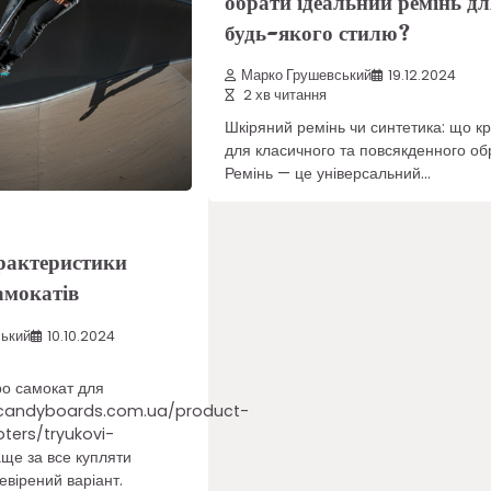
обрати ідеальний ремінь дл
будь-якого стилю?
Марко Грушевський
19.12.2024
2 хв читання
Шкіряний ремінь чи синтетика: що к
для класичного та повсякденного об
Ремінь — це універсальний…
рактеристики
амокатів
ький
10.10.2024
ро самокат для
//candyboards.com.ua/product-
ters/tryukovi-
е за все купляти
евірений варіант.