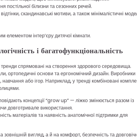
ня постільної білизни та сезонних речей.
ідтінки, скандинавські мотиви, а також мінімалістичні модел
им елементом інтер’єру дитячої кімнати.
логічність і багатофункціональність
ні тренди спрямовані на створення здорового середовища.
али, ортопедичні основи та ергономічний дизайн. Виробники
 навчання або ігор. Наприклад, у тренді комбіновані компле
полицями.
повідають концепції “grow up” — ліжко змінюється разом із
ючи довготривале використання.
сть матеріалів та наявність анатомічної підтримки для
зовнішній вигляд, а й на комфорт, безпечність та довговічн