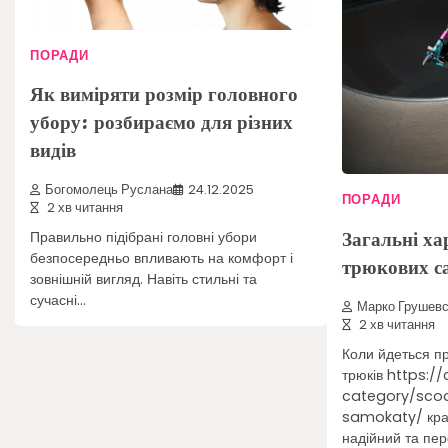
ПОРАДИ
Як виміряти розмір головного
убору: розбираємо для різних
видів
Богомолець Руслана
24.12.2025
ПОРАДИ
2 хв читання
Загальні ха
Правильно підібрані головні убори
безпосередньо впливають на комфорт і
трюкових с
зовнішній вигляд. Навіть стильні та
сучасні…
Марко Грушевс
2 хв читання
Коли йдеться п
трюків https:
category/scoo
samokaty/ кращ
надійний та пер