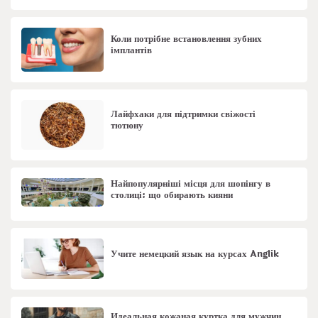
Коли потрібне встановлення зубних
імплантів
Лайфхаки для підтримки свіжості
тютюну
Найпопулярніші місця для шопінгу в
столиці: що обирають кияни
Учите немецкий язык на курсах Anglik
Идеальная кожаная куртка для мужчин