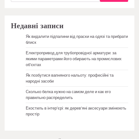
Недавні записи
Як видалити підпалини від праски на одязі та прибрати
блиск
Електропривод для трубопровідної арматури: за
якими параметрами його обирають на промислових
об’єктах
Як позбутися вапняного нальоту: професійні та
народні засоби
Сколько белка нужно на самом деле и как его
правильно распределить
Екостиль в інтер’єрі: як дерев’яні аксесуари змінюють
простір