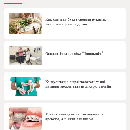
Как сделать букет своими руками:
пошаговое руководство
Онкологічна клініка “Інновація”
Консультація з проктологом – які
питання можна задати лікарю онлайн
У яких випадках застосовуються
брекети, а в яких елайнери