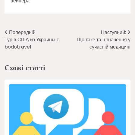
вейпера.
Навігація
Попередній:
Наступний:
Тур в США из Украины с
Що таке та її значення у
записів
bodotravel
сучасній медицині
Схожі статті