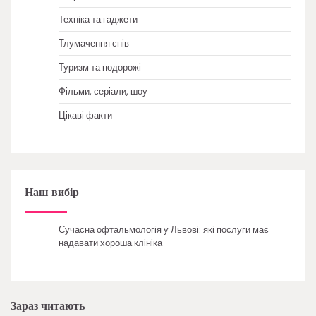
Техніка та гаджети
Тлумачення снів
Туризм та подорожі
Фільми, серіали, шоу
Цікаві факти
Наш вибір
Сучасна офтальмологія у Львові: які послуги має
надавати хороша клініка
Зараз читають