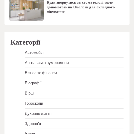
Куди звернутись за стоматологічною
допомогою на Оболоні для складного
лікування
Категорії
Автомобілі
Ангельська нумерологія
Бізнес та фінанси
Біографії
Вірші
Гороскопи
Духовне життя
Здоров'я
Імена