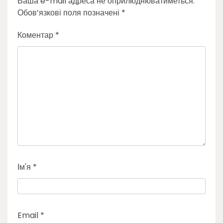
Ваша e-mail адреса не оприлюднюватиметься.
Обов’язкові поля позначені
*
Коментар
*
Ім'я
*
Email
*