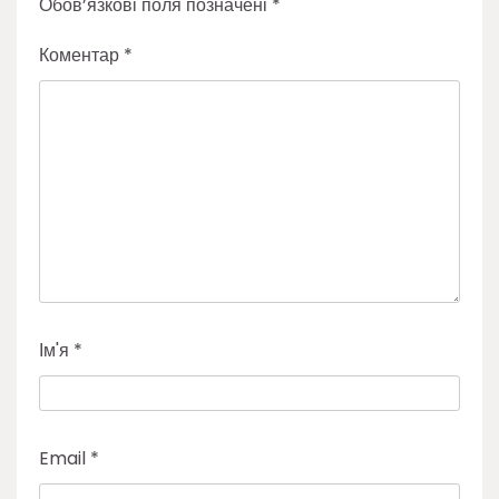
Обов’язкові поля позначені
*
Коментар
*
Ім'я
*
Email
*