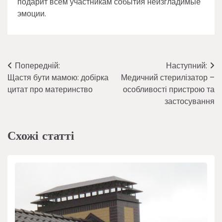
подарит всем участникам события неизгладимые
эмоции.
Навігація
Попередній:
Наступний:
Щастя бути мамою: добірка
Медичний стерилізатор –
записів
цитат про материнство
особливості пристрою та
застосування
Схожі статті