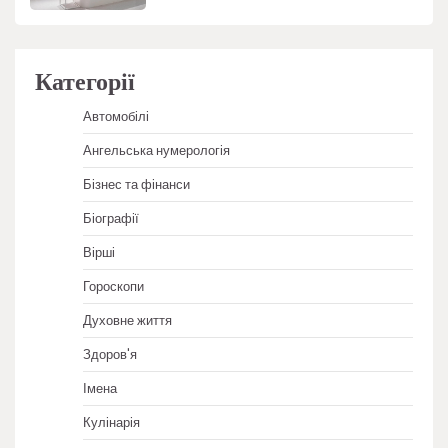
Категорії
Автомобілі
Ангельська нумерологія
Бізнес та фінанси
Біографії
Вірші
Гороскопи
Духовне життя
Здоров'я
Імена
Кулінарія