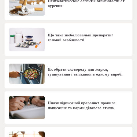
Психологические аспекты зависимости от
курения
Що таке знеболювальні препарати:
головні особливості
Як обрати сковороду для жарки,
тушкування і запікання в одному виробі
Нижчепідписаний правопис: правила
написання та норми ділового стилю