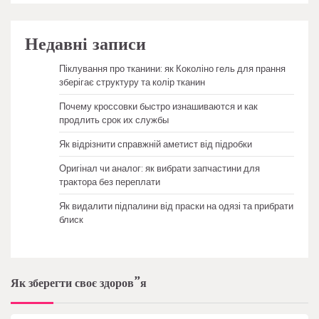
Недавні записи
Піклування про тканини: як Коколіно гель для прання
зберігає структуру та колір тканин
Почему кроссовки быстро изнашиваются и как
продлить срок их службы
Як відрізнити справжній аметист від підробки
Оригінал чи аналог: як вибрати запчастини для
трактора без переплати
Як видалити підпалини від праски на одязі та прибрати
блиск
Як зберегти своє здоров”я