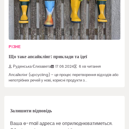
РІЗНЕ
Що таке апсайклінг: приклади та ідеї
Руденська Єлизавета
17.06.2024
6 хв читання
Апсайклінг (upcycling) – це процес перетворення відходів або
непотрібних речей у нові, корисні продукти з…
Залишити відповідь
Ваша e-mail адреса не оприлюднюватиметься.