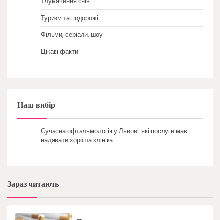
Тлумачення снів
Туризм та подорожі
Фільми, серіали, шоу
Цікаві факти
Наш вибір
Сучасна офтальмологія у Львові: які послуги має
надавати хороша клініка
Зараз читають