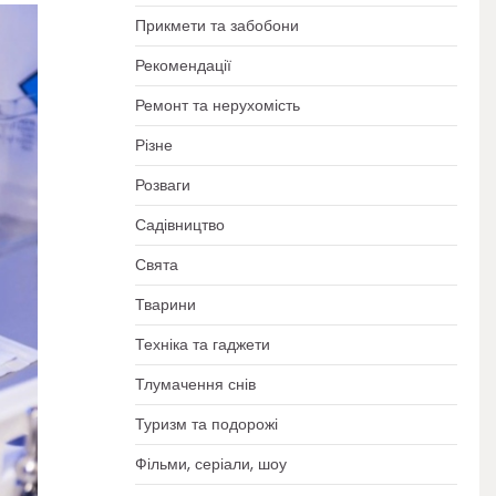
Прикмети та забобони
Рекомендації
Ремонт та нерухомість
Різне
Розваги
Садівництво
Свята
Тварини
Техніка та гаджети
Тлумачення снів
Туризм та подорожі
Фільми, серіали, шоу