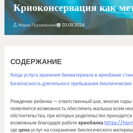
Криоконсервация как ме
Марко Грушевський
03.09.2024
СОДЕРЖАНИЕ
Когда услуга хранения биоматериала в криобанке стан
Безопасность длительного пребывания биологических
Рождение ребенка — ответственный шаг, многие пары 
появляется возможность обеспечить малыша всем нео
обстоятельства, при которых родительство приходитс
возможным благодаря работе
криобанка
https://har
где
цена
услуг на сохранение биологического материа