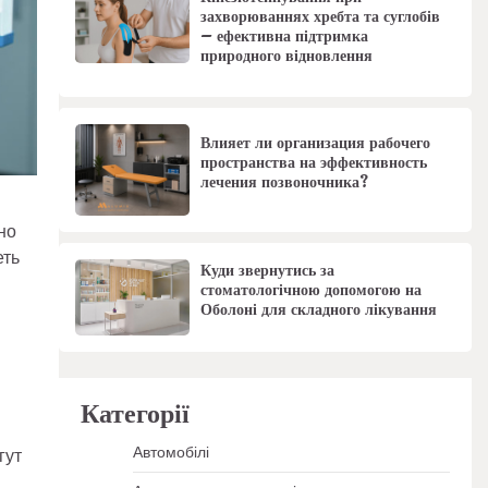
захворюваннях хребта та суглобів
– ефективна підтримка
природного відновлення
Влияет ли организация рабочего
пространства на эффективность
лечения позвоночника?
но
еть
Куди звернутись за
стоматологічною допомогою на
Оболоні для складного лікування
Категорії
Автомобілі
гут