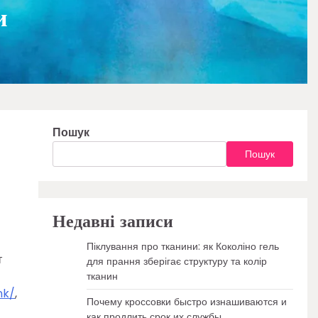
и
Пошук
Пошук
Недавні записи
Піклування про тканини: як Коколіно гель
т
для прання зберігає структуру та колір
тканин
nk/
,
Почему кроссовки быстро изнашиваются и
как продлить срок их службы