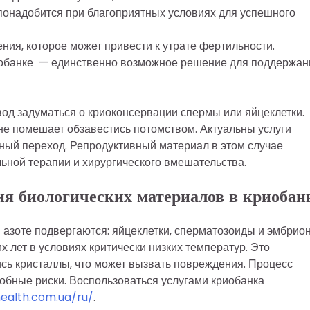
понадобится при благоприятных условиях для успешного
ия, которое может привести к утрате фертильности.
риобанке — единственно возможное решение для поддержан
од задуматься о криоконсервации спермы или яйцеклетки.
не помешает обзавестись потомством. Актуальны услуги
ный переход. Репродуктивный материал в этом случае
ьной терапии и хирургического вмешательства.
ия биологических материалов в криобан
азоте подвергаются: яйцеклетки, сперматозоиды и эмбрио
х лет в условиях критически низких температур. Это
ись кристаллы, что может вызвать повреждения. Процесс
обные риски. Воспользоваться услугами криобанка
ealth.com.ua/ru/
.