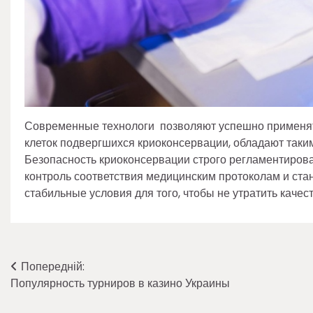
Современные технологи позволяют успешно применять
клеток подвергшихся криоконсервации, обладают таким
Безопасность криоконсервации строго регламентирова
контроль соответствия медицинским протоколам и ст
стабильные условия для того, чтобы не утратить каче
Навігація
Попередній:
Популярность турниров в казино Украины
записів