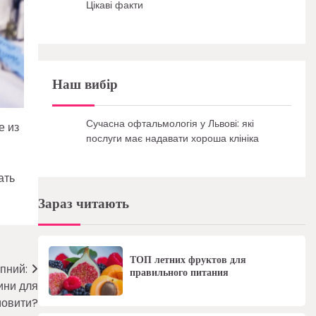
Цікаві факти
Наш вибір
Сучасна офтальмологія у Львові: які
е из
послуги має надавати хороша клініка
ать
Зараз читають
ТОП летних фруктов для
пний:
правильного питания
ини для
амовити?