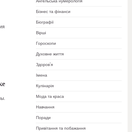
Ангельська нумерологія
Бізнес та фінанси
Біографії
ия
Вірші
Гороскопи
Духовне життя
Здоров'я
Імена
ке
Кулінарія
Мода та краса
ны.
Навчання
Поради
Привітання та побажання