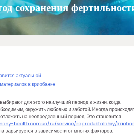
тод сохранения фертильност
овится актуальной
 материалов в криобанке
выбирают для этого наилучший период в жизни, когда
бходимым, окружить любовью и заботой. Иногда происходя
я отложить на неопределенный период. Это становится
mony-health.com.ua/ru/service/reproduktolohiiy/krioba
ла варьируется в зависимости от многих факторов.