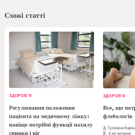
Схожі статті
ЗДОРОВ'Я
ЗДОРОВ'Я
Регулювання положення
Все, що пот
пацієнта на медичному ліжку:
флебологів
навіщо потрібні функції нахилу
Туленіна Карін
спинки і ніг
3 хв читання