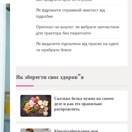
Як відрізнити справжній аметист від
підробки
Оригінал чи аналог: як вибрати запчастини
для трактора без переплати
Як видалити підпалини від праски на одязі
та прибрати блиск
Як зберегти своє здоров”я
Сколько белка нужно на самом
деле и как его правильно
распределить
Кінезіотейпування при