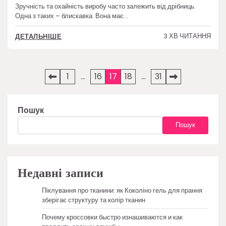
Зручність та охайність виробу часто залежить від дрібниць.
Одна з таких – блискавка. Вона має…
3 ХВ ЧИТАННЯ
ДЕТАЛЬНІШЕ
Пагінація
1
…
16
17
18
…
31
записів
Пошук
Пошук
Недавні записи
Піклування про тканини: як Коколіно гель для прання
зберігає структуру та колір тканин
Почему кроссовки быстро изнашиваются и как