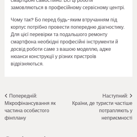
смартфоні самостійно. Всі ці роботи
замовляються в професійному сервісному центрі.
Чому так? Бо перед будь-яким втручанням під
корпус потрібно провести попередню діагностику.
Для цієї перевірки та подальшого ремонту
смартфона необхідні професійні інструменти й
досвід роботи саме з вашою моделлю, адже
нюанси конструкції у різних пристроїв
відрізняються.
Навігація
Попередній:
Наступний:
Мікрофінансування як
Країни, де туристи частіше
записів
частина особистого
потрапляють у
фінплану
неприємності