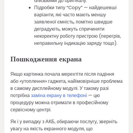
близькими до оригіналу.
Підробки типу “Copy” — найдешевші
варіанти, які часто мають меншу
заявленої ємність, помітно швидше
деградують, можуть спричиняти
некоректну роботу пристрою (перегрів,
неправильну індикацію заряду тощо).
Пошкодження екрана
Якщо картинка почала мерехтіти після падіння
або «утоплення» гаджета, найімовірніше проблема
в самому дисплейному модулі. У такому разі
потрібна
заміна екрану в телефоні
— цю
процедуру можна отримати в професійному
сервісному центрі.
Як і у випадку з АКБ, обираючи послугу, зверніть
увагу на якість екранного модуля, що