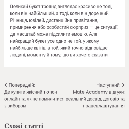
Великий букет троянд виглядає красиво не тоді,
коли він найбільший, а тоді, коли він доречний.
Річниця, ювілей, дистанційне привітання,
примирення або особистий сюрприз — це ситуації,
де масштаб може підсилити емоцію. Але
найкращий букет усе одно не той, у якому
найбільше квітів, а той, який точно відповідає
людині, моменту й тому, що ви хочете сказати.
Навігація
Попередній:
Наступний:
Де купити якісний тютюн
Mate Academy відгуки:
записів
онлайн та як не помилитися
реальний досвід, договір та
з вибором
працевлаштування
Схожі статті