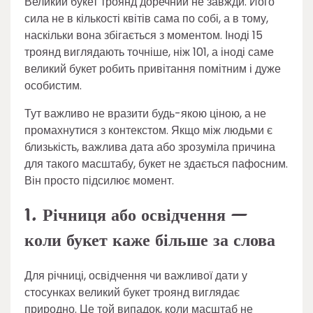
Великий букет троянд доречний не завжди. Його
сила не в кількості квітів сама по собі, а в тому,
наскільки вона збігається з моментом. Іноді 15
троянд виглядають точніше, ніж 101, а іноді саме
великий букет робить привітання помітним і дуже
особистим.
Тут важливо не вразити будь-якою ціною, а не
промахнутися з контекстом. Якщо між людьми є
близькість, важлива дата або зрозуміла причина
для такого масштабу, букет не здається пафосним.
Він просто підсилює момент.
1. Річниця або освідчення —
коли букет каже більше за слова
Для річниці, освідчення чи важливої дати у
стосунках великий букет троянд виглядає
природно. Це той випадок, коли масштаб не