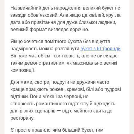
На звичайний день народження великий букет не
завжди обов’язковий. Але якщо це ювілей, кругла
дата або привітання для дуже близької людини,
великий формат виглядає доречно.
Якщо хочеться помітного букета без відчуття
надмірності, можна розглянути
букет з 51 троянди
.
Він уже має об’єм і святковість, але не виглядає
таким демонстративним, як максимально великі
композиції.
Для мами, сестри, подруги чи дружини часто
краще працюють рожеві, кремові, білі або пудрові
відтінки. Вони м’якші за червоні, не
створюють романтичного підтексту й підходять
для різних сценаріїв — від сімейного свята до
ресторану.
Є просте правило: чим більший букет, тим